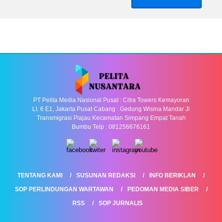
pos
PT Pelita Media Nasional Pusat : Citra Towers Kemayoran
Lt. 6 E1, Jakarta Pusat Cabang : Gedung Wisma Mandar Jl
Transmigrasi Plajau Kecamatan Simpang Empat Tanah
Bumbu Telp : 081256676161
TENTANG KAMI
SUSUNAN REDAKSI
INFO BERIKLAN
SOP PERLINDUNGAN WARTAWAN
PEDOMAN MEDIA SIBER
RSS
SOP JURNALIS