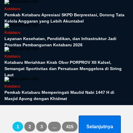
Kotabaru
Pemkab Kotabaru Apresiasi SKPD Berprestasi, Dorong Tata
Kelola Anggaran yang Lebih Akuntabel
Kotabaru
Layanan Kesehatan, Pendidikan, dan Infrastruktur Jadi
Prioritas Pembangunan Kotabaru 2026
Kotabaru
Kotabaru Meriahkan Kirab Obor PORPROV XII Kalsel,
Semangat Sportivitas dan Persatuan Menggelora di Siring
Laut
Kotabaru
Pemkab Kotabaru Memperingati Maulid Nabi 1447 H di
Masjid Apung dengan Khidmat
Paginasi
1
2
3
…
415
Selanjutnya