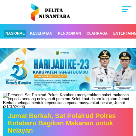
NASIONAL
KESEHATAN
PENDIDIKAN
OLAHRAGA
ENTERTAIN
Jumat Berkah, Sat Polairud Polres
Kotabaru Bagikan Makanan untuk
Nelayan