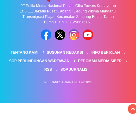
PT Pelita Media Nasional Pusat : Citra Towers Kemayoran
Lt. 6 E1, Jakarta Pusat Cabang : Gedung Wisma Mandar Jl
Transmigrasi Plajau Kecamatan Simpang Empat Tanah
Bumbu Telp : 081256676161
TENTANG KAMI
SUSUNAN REDAKSI
INFO BERIKLAN
SOP PERLINDUNGAN WARTAWAN
PEDOMAN MEDIA SIBER
RSS
SOP JURNALIS
PELITANUSANTARA.NET © 2026