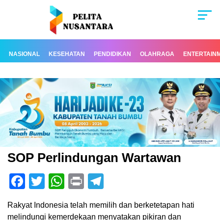
NASIONAL
KESEHATAN
PENDIDIKAN
OLAHRAGA
ENTERTAIN
SOP Perlindungan Wartawan
Facebook
Twitter
WhatsApp
Print
Telegram
Rakyat Indonesia telah memilih dan berketetapan hati
melindungi kemerdekaan menyatakan pikiran dan