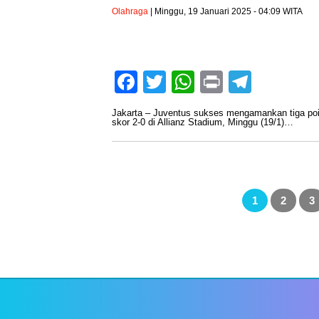
Olahraga
| Minggu, 19 Januari 2025 - 04:09 WITA
Facebook
Twitter
WhatsApp
Print
Teleg
Jakarta – Juventus sukses mengamankan tiga poi
skor 2-0 di Allianz Stadium, Minggu (19/1)…
Paginasi
pos
1
2
3