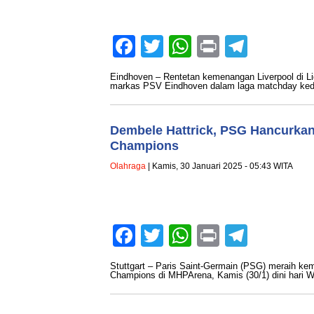
Facebook
Twitter
WhatsApp
Print
Teleg
Eindhoven – Rentetan kemenangan Liverpool di Li
markas PSV Eindhoven dalam laga matchday ke
Dembele Hattrick, PSG Hancurkan S
Champions
Olahraga
| Kamis, 30 Januari 2025 - 05:43 WITA
Facebook
Twitter
WhatsApp
Print
Teleg
Stuttgart – Paris Saint-Germain (PSG) meraih ke
Champions di MHPArena, Kamis (30/1) dini har