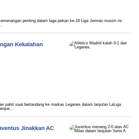
ram
emenangan penting dalam laga pekan ke-18 Liga Jerman musim ini.
n…
engan Kekalahan
ram
han pahit saat bertandang ke markas Leganes dalam lanjutan LaLiga
tarque,…
uventus Jinakkan AC