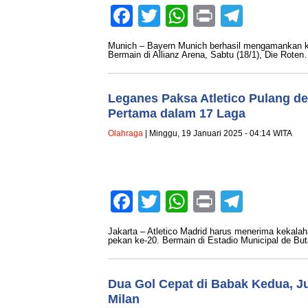
Facebook
Twitter
WhatsApp
Print
Teleg
Munich – Bayern Munich berhasil mengamankan k
Bermain di Allianz Arena, Sabtu (18/1), Die Rote
Leganes Paksa Atletico Pulang d
Pertama dalam 17 Laga
Olahraga
| Minggu, 19 Januari 2025 - 04:14 WITA
Facebook
Twitter
WhatsApp
Print
Teleg
Jakarta – Atletico Madrid harus menerima kekala
pekan ke-20. Bermain di Estadio Municipal de Bu
Dua Gol Cepat di Babak Kedua, J
Milan