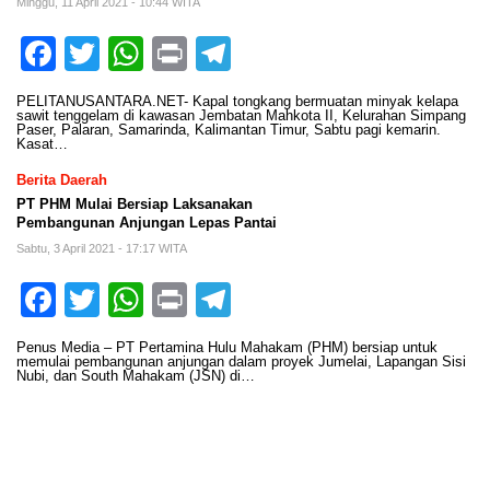
Minggu, 11 April 2021 - 10:44 WITA
Facebook
Twitter
WhatsApp
Print
Telegram
PELITANUSANTARA.NET- Kapal tongkang bermuatan minyak kelapa
sawit tenggelam di kawasan Jembatan Mahkota II, Kelurahan Simpang
Paser, Palaran, Samarinda, Kalimantan Timur, Sabtu pagi kemarin.
Kasat…
Berita Daerah
PT PHM Mulai Bersiap Laksanakan
Pembangunan Anjungan Lepas Pantai
Sabtu, 3 April 2021 - 17:17 WITA
Facebook
Twitter
WhatsApp
Print
Telegram
Penus Media – PT Pertamina Hulu Mahakam (PHM) bersiap untuk
memulai pembangunan anjungan dalam proyek Jumelai, Lapangan Sisi
Nubi, dan South Mahakam (JSN) di…