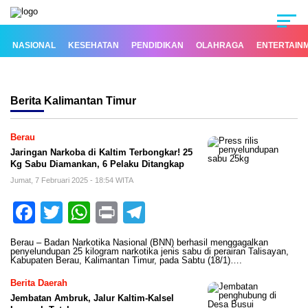
NASIONAL
KESEHATAN
PENDIDIKAN
OLAHRAGA
ENTERTAIN
Berita
Kalimantan Timur
Berau
Jaringan Narkoba di Kaltim Terbongkar! 25
Kg Sabu Diamankan, 6 Pelaku Ditangkap
Jumat, 7 Februari 2025 - 18:54 WITA
Facebook
Twitter
WhatsApp
Print
Telegram
Berau – Badan Narkotika Nasional (BNN) berhasil menggagalkan
penyelundupan 25 kilogram narkotika jenis sabu di perairan Talisayan,
Kabupaten Berau, Kalimantan Timur, pada Sabtu (18/1)….
Berita Daerah
Jembatan Ambruk, Jalur Kaltim-Kalsel