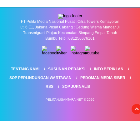
PT Pelita Media Nasional Pusat : Citra Towers Kemayoran
Lt. 6 E1, Jakarta Pusat Cabang : Gedung Wisma Mandar Jl
Transmigrasi Plajau Kecamatan Simpang Empat Tanah
Bumbu Telp : 081256676161
TENTANG KAMI
SUSUNAN REDAKSI
INFO BERIKLAN
SOP PERLINDUNGAN WARTAWAN
PEDOMAN MEDIA SIBER
RSS
SOP JURNALIS
PELITANUSANTARA.NET © 2026