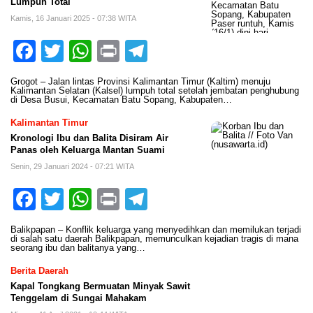
Lumpuh Total
Kamis, 16 Januari 2025 - 07:38 WITA
Facebook
Twitter
WhatsApp
Print
Telegram
Grogot – Jalan lintas Provinsi Kalimantan Timur (Kaltim) menuju
Kalimantan Selatan (Kalsel) lumpuh total setelah jembatan penghubung
di Desa Busui, Kecamatan Batu Sopang, Kabupaten…
Kalimantan Timur
Kronologi Ibu dan Balita Disiram Air
Panas oleh Keluarga Mantan Suami
Senin, 29 Januari 2024 - 07:21 WITA
Facebook
Twitter
WhatsApp
Print
Telegram
Balikpapan – Konflik keluarga yang menyedihkan dan memilukan terjadi
di salah satu daerah Balikpapan, memunculkan kejadian tragis di mana
seorang ibu dan balitanya yang…
Berita Daerah
Kapal Tongkang Bermuatan Minyak Sawit
Tenggelam di Sungai Mahakam