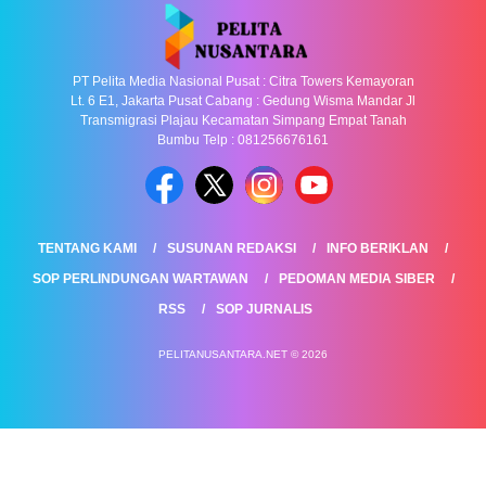
PT Pelita Media Nasional Pusat : Citra Towers Kemayoran
Lt. 6 E1, Jakarta Pusat Cabang : Gedung Wisma Mandar Jl
Transmigrasi Plajau Kecamatan Simpang Empat Tanah
Bumbu Telp : 081256676161
TENTANG KAMI
SUSUNAN REDAKSI
INFO BERIKLAN
SOP PERLINDUNGAN WARTAWAN
PEDOMAN MEDIA SIBER
RSS
SOP JURNALIS
PELITANUSANTARA.NET © 2026