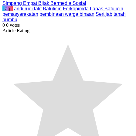
Simpang Empat Bijak Bermedia Sosial
Tag :
andi rudi latif
Batulicin
Forkopimda
Lapas Batulicin
pemasyarakatan
pembinaan warga binaan
Sertijab
tanah
bumbu
0
0
votes
Article Rating