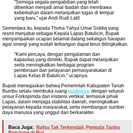
“Semoga segala pengabdian yang telah
diberikan menjadi amal ibadah dan membawa
keberkahan dalam melanjutkan tugas di tempat
yang baru,” ujar Andi Rudi Latif.
Sementara itu, kepada
Thoha Yahya Umar Siddiq
yang
resmi menjabat sebagai Kepala Lapas Batulicin, Bupati
menyampaikan ucapan selamat datang sekaligus harapan
agar sinergi yang sudah terbangun dapat terus ditingkatkan.
“Kami percaya, dengan pengalaman dan
kapasitas yang dimiliki, Bapak dapat melanjutkan
serta meningkatkan berbagai program
pembinaan dan pelayanan pemasyarakatan di
Lapas Kelas III Batulicin,” ucapnya.
Bupati menegaskan bahwa Pemerintah Kabupaten Tanah
Bumbu selalu membuka ruang
kolaborasi
dengan seluruh
unsur Forkopimda dan instansi vertikal, termasuk pihak
Lapas, dalam menjaga stabilitas daerah, meningkatkan
pelayanan kepada masyarakat, serta membangun sumber
daya manusia yang unggul dan berkarakter.
Baca Juga:
Nafsu Tak Terkendali, Pemuda Tanbu
Berujung di Bui