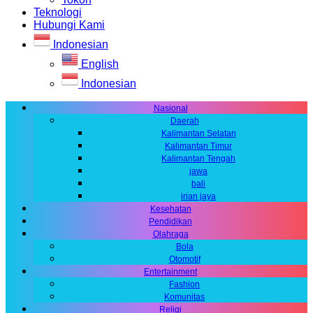
Teknologi
Hubungi Kami
Indonesian
English
Indonesian
Nasional
Daerah
Kalimantan Selatan
Kalimantan Timur
Kalimantan Tengah
jawa
bali
irian jaya
Kesehatan
Pendidikan
Olahraga
Bola
Otomotif
Entertainment
Fashion
Komunitas
Religi