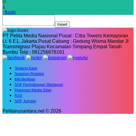
(
)
x
|
Reply
Insert
PT Pelita Media Nasional Pusat : Citra Towers Kemayoran
Lt. 6 E1, Jakarta Pusat Cabang : Gedung Wisma Mandar Jl
Transmigrasi Plajau Kecamatan Simpang Empat Tanah
Bumbu Telp : 081256676161
Tentang Kami
Susunan Redaksi
Info Beriklan
SOP Perlindungan Wartawan
Pedoman Media Siber
RSS
SOP Jurnalis
Pelitanusantara.net © 2026