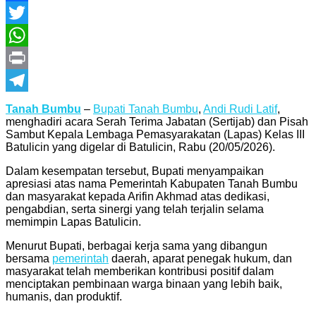
Facebook
Twitter
WhatsApp
Print
Telegram
Tanah Bumbu
–
Bupati Tanah Bumbu
,
Andi Rudi Latif
,
menghadiri acara Serah Terima Jabatan (Sertijab) dan Pisah
Sambut Kepala Lembaga Pemasyarakatan (Lapas) Kelas III
Batulicin yang digelar di Batulicin, Rabu (20/05/2026).
Dalam kesempatan tersebut, Bupati menyampaikan
apresiasi atas nama Pemerintah Kabupaten Tanah Bumbu
dan masyarakat kepada
Arifin Akhmad
atas dedikasi,
pengabdian, serta sinergi yang telah terjalin selama
memimpin Lapas Batulicin.
Menurut Bupati, berbagai kerja sama yang dibangun
bersama
pemerintah
daerah, aparat penegak hukum, dan
masyarakat telah memberikan kontribusi positif dalam
menciptakan pembinaan warga binaan yang lebih baik,
humanis, dan produktif.