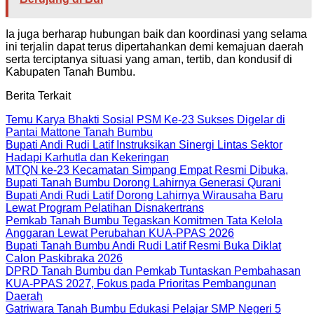
Ia juga berharap hubungan baik dan koordinasi yang selama
ini terjalin dapat terus dipertahankan demi kemajuan daerah
serta terciptanya situasi yang aman, tertib, dan kondusif di
Kabupaten Tanah Bumbu.
Berita Terkait
Temu Karya Bhakti Sosial PSM Ke-23 Sukses Digelar di
Pantai Mattone Tanah Bumbu
Bupati Andi Rudi Latif Instruksikan Sinergi Lintas Sektor
Hadapi Karhutla dan Kekeringan
MTQN ke-23 Kecamatan Simpang Empat Resmi Dibuka,
Bupati Tanah Bumbu Dorong Lahirnya Generasi Qurani
Bupati Andi Rudi Latif Dorong Lahirnya Wirausaha Baru
Lewat Program Pelatihan Disnakertrans
Pemkab Tanah Bumbu Tegaskan Komitmen Tata Kelola
Anggaran Lewat Perubahan KUA-PPAS 2026
Bupati Tanah Bumbu Andi Rudi Latif Resmi Buka Diklat
Calon Paskibraka 2026
DPRD Tanah Bumbu dan Pemkab Tuntaskan Pembahasan
KUA-PPAS 2027, Fokus pada Prioritas Pembangunan
Daerah
Gatriwara Tanah Bumbu Edukasi Pelajar SMP Negeri 5