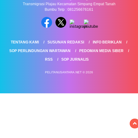
Transmigrasi Plajau Kecamatan Simpang Empat Tanah
Bumbu Telp : 081256676161
TENTANG KAMI
SUSUNAN REDAKSI
INFO BERIKLAN
SOP PERLINDUNGAN WARTAWAN
PEDOMAN MEDIA SIBER
RSS
SOP JURNALIS
PELITANUSANTARA.NET © 2026