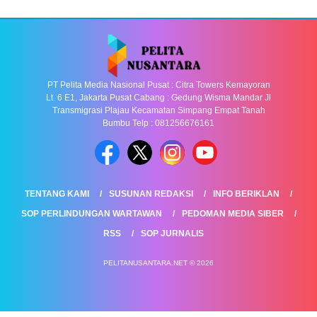
PT Pelita Media Nasional Pusat : Citra Towers Kemayoran
Lt. 6 E1, Jakarta Pusat Cabang : Gedung Wisma Mandar Jl
Transmigrasi Plajau Kecamatan Simpang Empat Tanah
Bumbu Telp : 081256676161
TENTANG KAMI
SUSUNAN REDAKSI
INFO BERIKLAN
SOP PERLINDUNGAN WARTAWAN
PEDOMAN MEDIA SIBER
RSS
SOP JURNALIS
PELITANUSANTARA.NET © 2026