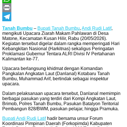
WhatsApp
Print
Telegram
Tanah Bumbu
–
Bupati Tanah Bumbu
,
Andi Rudi Latif
,
mengikuti Upacara Ziarah Makam Pahlawan di Desa
Matone, Kecamatan Kusan Hilir, Rabu (20/05/2026).
Kegiatan tersebut digelar dalam rangka memperingati Hari
Kebangkitan Nasional (Harkitnas) sekaligus Peringatan
Proklamasi Gubernur Tentara ALRI Divisi IV Pertahanan
Kalimantan ke-77.
Upacara berlangsung khidmat dengan Komandan
Pangkalan Angkatan Laut (Danlanal) Kotabaru Tanah
Bumbu,
Muhammad Arif
, bertindak sebagai inspektur
upacara.
Dalam pelaksanaan upacara tersebut, Danlanal memimpin
berbagai pasukan yang terdiri dari Kompi Angkatan Laut,
Brimob, Polres Tanah Bumbu, Pasukan Batalyon Teritorial
Pembangun 828/BWM, pasukan pelajar, hingga Pramuka.
Bupati Andi Rudi Latif
hadir bersama unsur Forum
Koordinasi Pimpinan Daerah (Forkopimda) Kabupaten