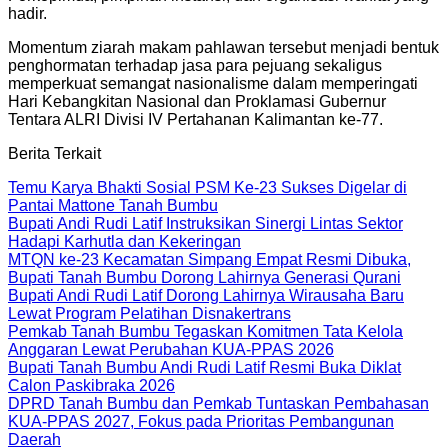
hadir.
Momentum ziarah makam pahlawan tersebut menjadi bentuk
penghormatan terhadap jasa para pejuang sekaligus
memperkuat semangat nasionalisme dalam memperingati
Hari Kebangkitan Nasional dan Proklamasi Gubernur
Tentara ALRI Divisi IV Pertahanan Kalimantan ke-77.
Berita Terkait
Temu Karya Bhakti Sosial PSM Ke-23 Sukses Digelar di
Pantai Mattone Tanah Bumbu
Bupati Andi Rudi Latif Instruksikan Sinergi Lintas Sektor
Hadapi Karhutla dan Kekeringan
MTQN ke-23 Kecamatan Simpang Empat Resmi Dibuka,
Bupati Tanah Bumbu Dorong Lahirnya Generasi Qurani
Bupati Andi Rudi Latif Dorong Lahirnya Wirausaha Baru
Lewat Program Pelatihan Disnakertrans
Pemkab Tanah Bumbu Tegaskan Komitmen Tata Kelola
Anggaran Lewat Perubahan KUA-PPAS 2026
Bupati Tanah Bumbu Andi Rudi Latif Resmi Buka Diklat
Calon Paskibraka 2026
DPRD Tanah Bumbu dan Pemkab Tuntaskan Pembahasan
KUA-PPAS 2027, Fokus pada Prioritas Pembangunan
Daerah