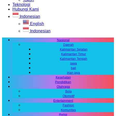
Teknologi
Hubungi Kami
Indonesian
English
Indonesian
Nasional
Daerah
Kalimantan Selatan
Kalimantan Timur
Kalimantan Tengah
jawa
bali
irian jaya
Kesehatan
Pendidikan
Olahraga
Bola
Otomotif
Entertainment
Fashion
Komunitas
Religi