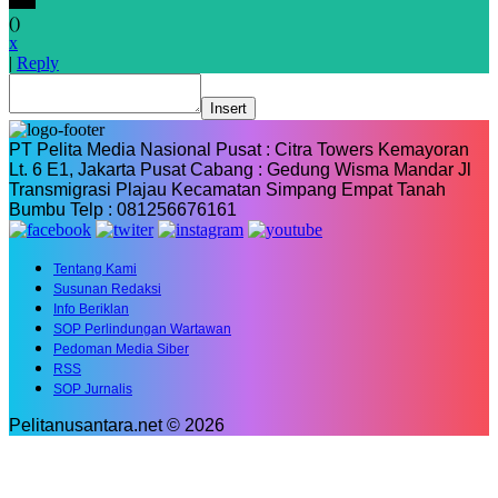
(
)
x
|
Reply
Insert
PT Pelita Media Nasional Pusat : Citra Towers Kemayoran
Lt. 6 E1, Jakarta Pusat Cabang : Gedung Wisma Mandar Jl
Transmigrasi Plajau Kecamatan Simpang Empat Tanah
Bumbu Telp : 081256676161
Tentang Kami
Susunan Redaksi
Info Beriklan
SOP Perlindungan Wartawan
Pedoman Media Siber
RSS
SOP Jurnalis
Pelitanusantara.net © 2026