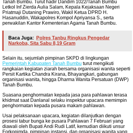
Tanah Bumbu. Turut hadir Dandim 1022/Tanah Bumbu
Letkol Inf Zierda Aulia Salam, Kepala Kejaksaan Negeri
Priatmaji Dutaning Prawiro, Wakil Ketua DPRD H.
Hasanuddin, Wakapolres Kompol Apriyansa S., serta
perwakilan Kantor Kementerian Agama Tanah Bumbu.
Baca Juga:
Polres Tanbu Ringkus Pengedar
Narkoba, Sita Sabu 8,19 Gram
Selain itu, sejumlah pimpinan SKPD di lingkungan
Pemerintah Kabupaten Tanah Bumbu
turut mengikuti
rangkaian kegiatan ziarah bersama organisasi wanita seperti
Persit Kartika Chandra Kirana, Bhayangkari, gabungan
organisasi wanita, hingga Dharma Wanita Persatuan (DWP)
Tanah Bumbu.
Suasana penghormatan kepada jasa para pahlawan terasa
khidmat saat Danlanal selaku inspektur upacara memimpin
penghormatan kepada pusara makam pahlawan.
Usai pelaksanaan upacara, kegiatan dilanjutkan dengan
prosesi tabur bunga ke pusara Pahlawan 7 Februari yang
diawali oleh Bupati Andi Rudi Latif, kemudian diikuti unsur
Forkopimda, pimpinan instansi, dan organisasi wanita yang