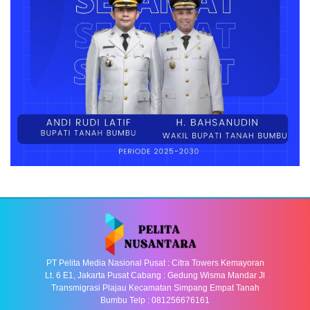
PT Pelita Media Nasional Pusat : Citra Towers Kemayoran
Lt. 6 E1, Jakarta Pusat Cabang : Gedung Wisma Mandar Jl
Transmigrasi Plajau Kecamatan Simpang Empat Tanah
Bumbu Telp : 081256676161