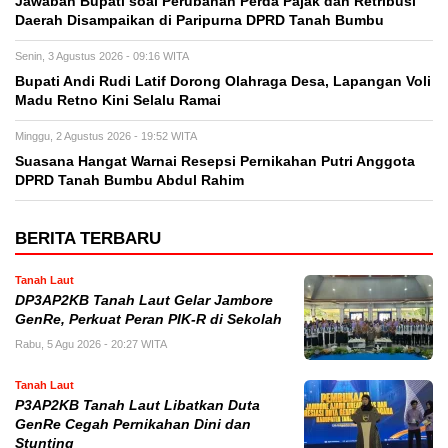
Jawaban Bupati soal Perubahan Perda Pajak dan Retribusi
Daerah Disampaikan di Paripurna DPRD Tanah Bumbu
Senin, 3 Agustus 2026 - 09:16 WITA
Bupati Andi Rudi Latif Dorong Olahraga Desa, Lapangan Voli
Madu Retno Kini Selalu Ramai
Minggu, 2 Agustus 2026 - 19:52 WITA
Suasana Hangat Warnai Resepsi Pernikahan Putri Anggota
DPRD Tanah Bumbu Abdul Rahim
BERITA TERBARU
Tanah Laut
DP3AP2KB Tanah Laut Gelar Jambore
GenRe, Perkuat Peran PIK-R di Sekolah
Rabu, 5 Agu 2026 - 20:27 WITA
Tanah Laut
P3AP2KB Tanah Laut Libatkan Duta
GenRe Cegah Pernikahan Dini dan
Stunting