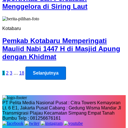
Menggelora di Siring Laut
Kotabaru
Pemkab Kotabaru Memperingati
Maulid Nabi 1447 H di Masjid Apung
dengan Khidmat
Paginasi
1
2
3
…
18
Selanjutnya
pos
PT Pelita Media Nasional Pusat : Citra Towers Kemayoran
Lt. 6 E1, Jakarta Pusat Cabang : Gedung Wisma Mandar Jl
Transmigrasi Plajau Kecamatan Simpang Empat Tanah
Bumbu Telp : 081256676161