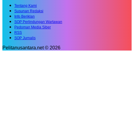
Tentang Kami
Susunan Redaksi
Info Beriklan
SOP Perlindungan Wartawan
Pedoman Media Siber
RSS
SOP Jurnalis
Pelitanusantara.net © 2026