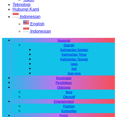
Teknologi
Hubungi Kami
Indonesian
English
Indonesian
Nasional
Daerah
Kalimantan Selatan
Kalimantan Timur
Kalimantan Tengah
jawa
bali
irian jaya
Kesehatan
Pendidikan
Olahraga
Bola
Otomotif
Entertainment
Fashion
Komunitas
Religi