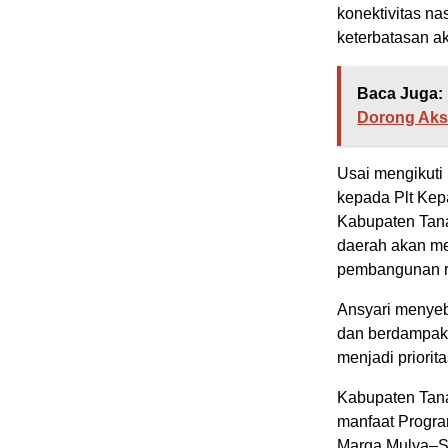
konektivitas na
keterbatasan aks
Baca Juga:
Dorong Aks
Usai mengikuti
kepada Plt Ke
Kabupaten Tana
daerah akan me
pembangunan ru
Ansyari menyebu
dan berdampak
menjadi priori
Kabupaten Tana
manfaat Progra
Marga Mulya–S