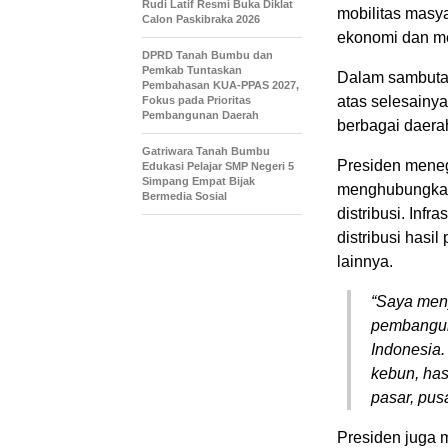
Rudi Latif Resmi Buka Diklat
mobilitas masy
Calon Paskibraka 2026
ekonomi dan me
DPRD Tanah Bumbu dan
Pemkab Tuntaskan
Dalam sambuta
Pembahasan KUA-PPAS 2027,
atas selesainy
Fokus pada Prioritas
Pembangunan Daerah
berbagai daera
Gatriwara Tanah Bumbu
Presiden meneg
Edukasi Pelajar SMP Negeri 5
Simpang Empat Bijak
menghubungkan 
Bermedia Sosial
distribusi. Inf
distribusi hasil
lainnya.
“Saya men
pembanguna
Indonesia.
kebun, has
pasar, pusa
Presiden juga