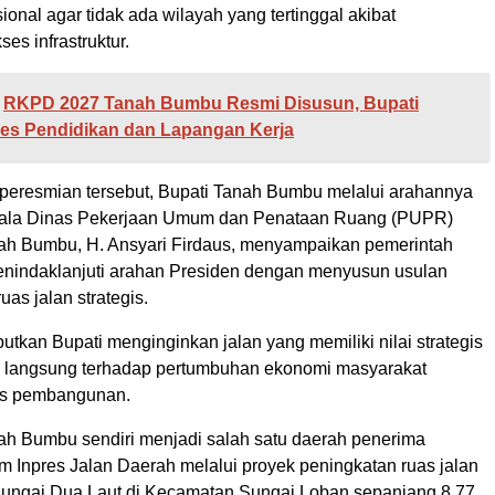
sional agar tidak ada wilayah yang tertinggal akibat
es infrastruktur.
RKPD 2027 Tanah Bumbu Resmi Disusun, Bupati
es Pendidikan dan Lapangan Kerja
 peresmian tersebut, Bupati Tanah Bumbu melalui arahannya
pala Dinas Pekerjaan Umum dan Penataan Ruang (PUPR)
h Bumbu, H. Ansyari Firdaus, menyampaikan pemerintah
nindaklanjuti arahan Presiden dengan menyusun usulan
as jalan strategis.
tkan Bupati menginginkan jalan yang memiliki nilai strategis
 langsung terhadap pertumbuhan ekonomi masyarakat
tas pembangunan.
h Bumbu sendiri menjadi salah satu daerah penerima
m Inpres Jalan Daerah melalui proyek peningkatan ruas jalan
ungai Dua Laut di Kecamatan Sungai Loban sepanjang 8,77