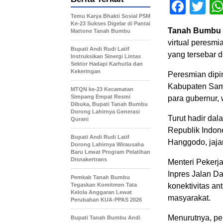
Face
Tw
Temu Karya Bhakti Sosial PSM
Ke-23 Sukses Digelar di Pantai
Tanah Bumbu
Mattone Tanah Bumbu
virtual peresm
Bupati Andi Rudi Latif
yang tersebar d
Instruksikan Sinergi Lintas
Sektor Hadapi Karhutla dan
Kekeringan
Peresmian dipi
Kabupaten Samp
MTQN ke-23 Kecamatan
Simpang Empat Resmi
para gubernur, 
Dibuka, Bupati Tanah Bumbu
Dorong Lahirnya Generasi
Turut hadir dal
Qurani
Republik Indon
Bupati Andi Rudi Latif
Hanggodo
, jaj
Dorong Lahirnya Wirausaha
Baru Lewat Program Pelatihan
Disnakertrans
Menteri Peker
Inpres Jalan D
Pemkab Tanah Bumbu
Tegaskan Komitmen Tata
konektivitas a
Kelola Anggaran Lewat
masyarakat.
Perubahan KUA-PPAS 2026
Menurutnya, p
Bupati Tanah Bumbu Andi