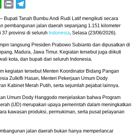
book
itter
WhatsApp
Print
Telegram
– Bupati Tanah Bumbu Andi Rudi Latif mengikuti secara
ian pembangunan jalan daerah sepanjang 1.151 kilometer
i 37 provinsi di seluruh
Indonesia
, Selasa (23/06/2026).
mpin langsung Presiden
Prabowo Subianto
dan dipusatkan di
ang, Madura, Jawa Timur. Kegiatan tersebut juga diikuti
wali kota, dan bupati dari seluruh Indonesia.
am kegiatan tersebut Menteri Koordinator Bidang Pangan
esia
Zulkifli Hasan
, Menteri Pekerjaan Umum
Dody
aran Kabinet Merah Putih, serta sejumlah pejabat lainnya.
jaan Umum Dody Hanggodo menjelaskan bahwa Program
aerah (IJD) merupakan upaya pemerintah dalam meningkatkan
ntara kawasan produksi, permukiman, serta pusat pelayanan
embangunan jalan daerah bukan hanya memperlancar