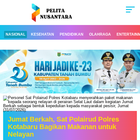
NASIONAL
KESEHATAN
PENDIDIKAN
OLAHRAGA
ENTERTAIN
Jumat Berkah, Sat Polairud Polres
Kotabaru Bagikan Makanan untuk
Nelayan