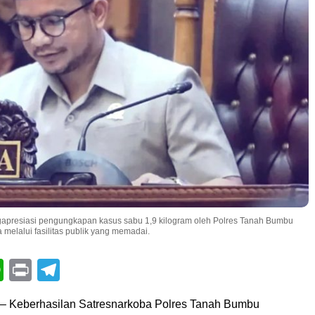
apresiasi pengungkapan kasus sabu 1,9 kilogram oleh Polres Tanah Bumbu
elalui fasilitas publik yang memadai.
book
itter
WhatsApp
Print
Telegram
– Keberhasilan Satresnarkoba Polres Tanah Bumbu