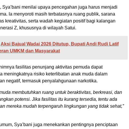
, Sya’bani menilai upaya pencegahan juga harus menjadi
ma. Ia menyoroti masih terbatasnya ruang publik, sarana
tas kreativitas, serta wadah kegiatan positif bagi kalangan
nerasi Z, khususnya di wilayah Satui.
Aksi Bajual Wadai 2026 Ditutup, Bupati Andi Rudi Latif
Peran UMKM dan Masyarakat
nimnya fasilitas penunjang aktivitas pemuda dapat
 meningkatnya risiko keterlibatan anak muda dalam
an negatif, termasuk penyalahgunaan narkotika.
muda membutuhkan ruang untuk beraktivitas, berkreasi, dan
kan potensi. Jika fasilitas itu kurang tersedia, tentu ada
an mereka mudah terpengaruh lingkungan yang tidak sehat,”
as umum, Sya’bani juga menekankan pentingnya penciptaan