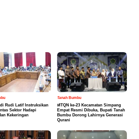
mbu
Tanah Bumbu
di Rudi Latif Instruksikan
MTQN ke-23 Kecamatan Simpang
intas Sektor Hadapi
Empat Resmi Dibuka, Bupati Tanah
dan Kekeringan
Bumbu Dorong Lahirnya Generasi
Qurani