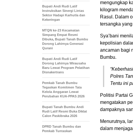
mengungkap kas
Bupati Andi Rudi Latif
kilogram menda
Instruksikan Sinergi Lintas
Sektor Hadapi Karhutla dan
Rasul. Dalam o
Kekeringan
tersangka yang 
MTQN ke-23 Kecamatan
Simpang Empat Resmi
Sya’bani menil
Dibuka, Bupati Tanah Bumbu
kepolisian dal
Dorong Lahirnya Generasi
Qurani
ancaman bagi m
Bumbu.
Bupati Andi Rudi Latif
Dorong Lahirnya Wirausaha
Baru Lewat Program Pelatihan
“Keberhasi
Disnakertrans
Polres Ta
Tentu ini p
Pemkab Tanah Bumbu
Tegaskan Komitmen Tata
Kelola Anggaran Lewat
Politisi Partai
Perubahan KUA-PPAS 2026
mengatakan pem
Bupati Tanah Bumbu Andi
dampaknya san
Rudi Latif Resmi Buka Diklat
Calon Paskibraka 2026
Menurutnya, la
DPRD Tanah Bumbu dan
dalam menjaga 
Pemkab Tuntaskan