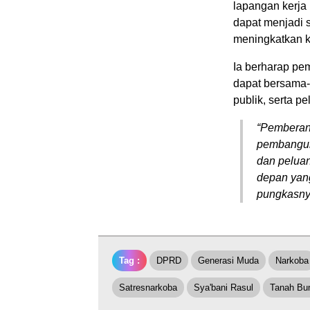
lapangan kerja
dapat menjadi s
meningkatkan k
Ia berharap pe
dapat bersama-s
publik, serta 
“Pemberant
pembangun
dan peluan
depan yang
pungkasny
Tag :
DPRD
Generasi Muda
Narkoba
Satresnarkoba
Sya'bani Rasul
Tanah B