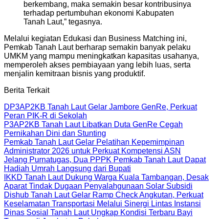
berkembang, maka semakin besar kontribusinya
terhadap pertumbuhan ekonomi Kabupaten
Tanah Laut,” tegasnya.
Melalui kegiatan Edukasi dan Business Matching ini,
Pemkab Tanah Laut berharap semakin banyak pelaku
UMKM yang mampu meningkatkan kapasitas usahanya,
memperoleh akses pembiayaan yang lebih luas, serta
menjalin kemitraan bisnis yang produktif.
Berita Terkait
DP3AP2KB Tanah Laut Gelar Jambore GenRe, Perkuat
Peran PIK-R di Sekolah
P3AP2KB Tanah Laut Libatkan Duta GenRe Cegah
Pernikahan Dini dan Stunting
Pemkab Tanah Laut Gelar Pelatihan Kepemimpinan
Administrator 2026 untuk Perkuat Kompetensi ASN
Jelang Purnatugas, Dua PPPK Pemkab Tanah Laut Dapat
Hadiah Umrah Langsung dari Bupati
IKKD Tanah Laut Dukung Warga Kuala Tambangan, Desak
Aparat Tindak Dugaan Penyalahgunaan Solar Subsidi
Dishub Tanah Laut Gelar Ramp Check Angkutan, Perkuat
Keselamatan Transportasi Melalui Sinergi Lintas Instansi
Dinas Sosial Tanah Laut Ungkap Kondisi Terbaru Bayi