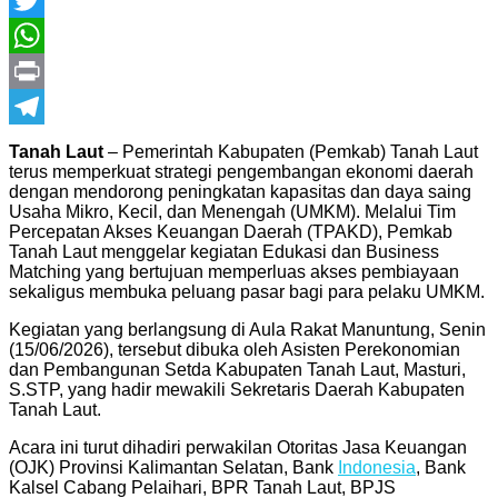
Twitter
WhatsApp
Print
Telegram
Tanah Laut
– Pemerintah Kabupaten (Pemkab) Tanah Laut
terus memperkuat strategi pengembangan ekonomi daerah
dengan mendorong peningkatan kapasitas dan daya saing
Usaha Mikro, Kecil, dan Menengah (UMKM). Melalui Tim
Percepatan Akses Keuangan Daerah (TPAKD), Pemkab
Tanah Laut menggelar kegiatan Edukasi dan Business
Matching yang bertujuan memperluas akses pembiayaan
sekaligus membuka peluang pasar bagi para pelaku UMKM.
Kegiatan yang berlangsung di Aula Rakat Manuntung, Senin
(15/06/2026), tersebut dibuka oleh Asisten Perekonomian
dan Pembangunan Setda Kabupaten Tanah Laut, Masturi,
S.STP, yang hadir mewakili Sekretaris Daerah Kabupaten
Tanah Laut.
Acara ini turut dihadiri perwakilan Otoritas Jasa Keuangan
(OJK) Provinsi Kalimantan Selatan, Bank
Indonesia
, Bank
Kalsel Cabang Pelaihari, BPR Tanah Laut, BPJS