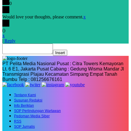
0
Would love your thoughts, please comment.
x
(
)
x
|
Reply
Insert
PT Pelita Media Nasional Pusat : Citra Towers Kemayoran
Lt. 6 E1, Jakarta Pusat Cabang : Gedung Wisma Mandar Jl
Transmigrasi Plajau Kecamatan Simpang Empat Tanah
Bumbu Telp : 081256676161
Tentang Kami
Susunan Redaksi
Info Beriklan
SOP Perlindungan Wartawan
Pedoman Media Siber
RSS
SOP Jurnalis