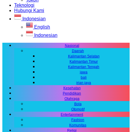
Teknologi
Hubungi Kami
Indonesian
English
Indonesian
Nasional
Daerah
Kalimantan Selatan
Kalimantan Timur
Kalimantan Tengah
jawa
bali
irian jaya
Kesehatan
Pendidikan
Olahraga
Bola
Otomotif
Entertainment
Fashion
Komunitas
Religi