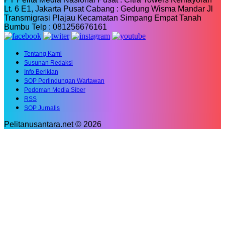
Lt. 6 E1, Jakarta Pusat Cabang : Gedung Wisma Mandar Jl
Transmigrasi Plajau Kecamatan Simpang Empat Tanah
Bumbu Telp : 081256676161
Tentang Kami
Susunan Redaksi
Info Beriklan
SOP Perlindungan Wartawan
Pedoman Media Siber
RSS
SOP Jurnalis
Pelitanusantara.net © 2026