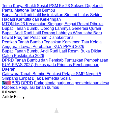
Temu Karya Bhakti Sosial PSM Ke-23 Sukses Digelar di
Pantai Mattone Tanah Bumbu
Bupati Andi Rudi Latif Instruksikan Sinergi Lintas Sektor
Hadapi Karhutla dan Kekeringan
MTQN ke-23 Kecamatan Simpang Empat Resmi Dibuka,
Bupati Tanah Bumbu Dorong Lahirnya Generasi Qurani
Bupati Andi Rudi Latif Dorong Lahirnya Wirausaha Baru
Lewat Program Pelatihan Disnakertrans
Pemkab Tanah Bumbu Tegaskan Komitmen Tata Kelola
Anggaran Lewat Perubahan KUA-PPAS 2026
Bupati Tanah Bumbu Andi Rudi Latif Resmi Buka Diklat
Calon Paskibraka 2026
DPRD Tanah Bumbu dan Pemkab Tuntaskan Pembahasan
KUA-PPAS 2027, Fokus pada Prioritas Pembangunan
Daerah
Gatriwara Tanah Bumbu Edukasi Pelajar SMP Negeri 5
Simpang Empat Bijak Bermedia Sosial
Tag :
BPD
DPRD
Forkopimda
paripurna
pemerintahan desa
Raperda
Regulasi
tanah bumbu
0
0
votes
Article Rating