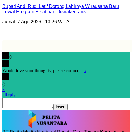
Bupati Andi Rudi Latif Dorong Lahirnya Wirausaha Baru
Lewat Program Pelatihan Disnakertrans
Jumat, 7 Agu 2026 - 13:26 WITA
0
Would love your thoughts, please comment.
x
(
)
x
|
Reply
Insert
PT Pelita Media Nasional Pusat : Citra Towers Kemayoran