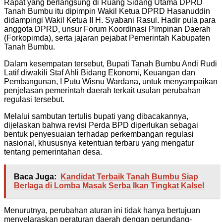
Rapat yang berlangsung di Ruang Sidang Utama DPRD
Tanah Bumbu itu dipimpin Wakil Ketua DPRD Hasanuddin
didampingi Wakil Ketua II H. Syabani Rasul. Hadir pula para
anggota DPRD, unsur Forum Koordinasi Pimpinan Daerah
(Forkopimda), serta jajaran pejabat Pemerintah Kabupaten
Tanah Bumbu.
Dalam kesempatan tersebut, Bupati Tanah Bumbu Andi Rudi
Latif diwakili Staf Ahli Bidang Ekonomi, Keuangan dan
Pembangunan, I Putu Wisnu Wardana, untuk menyampaikan
penjelasan pemerintah daerah terkait usulan perubahan
regulasi tersebut.
Melalui sambutan tertulis bupati yang dibacakannya,
dijelaskan bahwa revisi Perda BPD diperlukan sebagai
bentuk penyesuaian terhadap perkembangan regulasi
nasional, khususnya ketentuan terbaru yang mengatur
tentang pemerintahan desa.
Baca Juga:
Kandidat Terbaik Tanah Bumbu Siap
Berlaga di Lomba Masak Serba Ikan Tingkat Kalsel
Menurutnya, perubahan aturan ini tidak hanya bertujuan
menyelaraskan peraturan daerah dengan perundang-