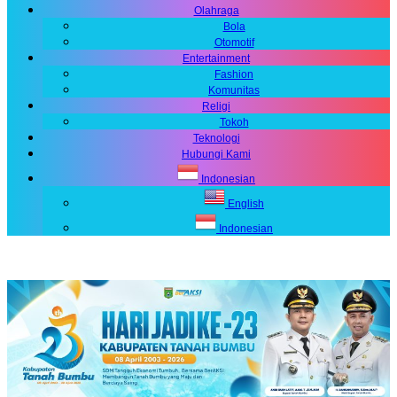
Olahraga
Bola
Otomotif
Entertainment
Fashion
Komunitas
Religi
Tokoh
Teknologi
Hubungi Kami
Indonesian
English
Indonesian