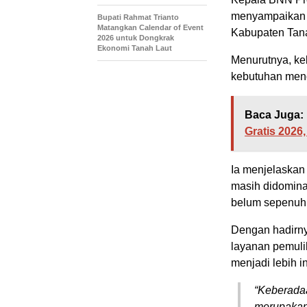
menyampaikan a
Bupati Rahmat Trianto
Matangkan Calendar of Event
Kabupaten Tana
2026 untuk Dongkrak
Ekonomi Tanah Laut
Menurutnya, keb
kebutuhan mend
Baca Juga:
Gratis 2026
Ia menjelaskan 
masih didominas
belum sepenuhn
Dengan hadirnya
layanan pemuli
menjadi lebih i
“Keberadaa
merupakan