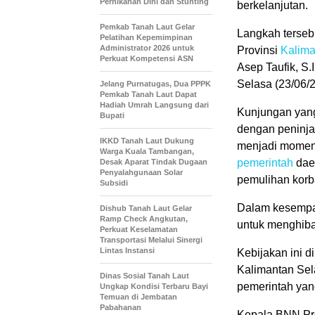
Pernikahan Dini dan Stunting
berkelanjutan.
Pemkab Tanah Laut Gelar
Langkah terseb
Pelatihan Kepemimpinan
Administrator 2026 untuk
Provinsi
Kalima
Perkuat Kompetensi ASN
Asep Taufik, S.
Selasa (23/06/2
Jelang Purnatugas, Dua PPPK
Pemkab Tanah Laut Dapat
Hadiah Umrah Langsung dari
Kunjungan yang
Bupati
dengan peninja
IKKD Tanah Laut Dukung
menjadi momen
Warga Kuala Tambangan,
pemerintah
dae
Desak Aparat Tindak Dugaan
Penyalahgunaan Solar
pemulihan korb
Subsidi
Dalam kesempa
Dishub Tanah Laut Gelar
Ramp Check Angkutan,
untuk menghiba
Perkuat Keselamatan
Transportasi Melalui Sinergi
Lintas Instansi
Kebijakan ini d
Kalimantan Sela
Dinas Sosial Tanah Laut
pemerintah yan
Ungkap Kondisi Terbaru Bayi
Temuan di Jembatan
Pabahanan
Kepala BNN Prov