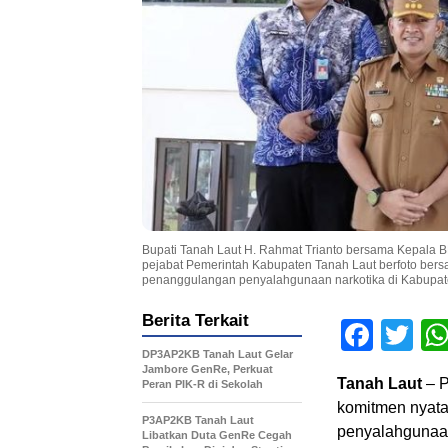
Bupati Tanah Laut H. Rahmat Trianto bersama Kepala BNN
pejabat Pemerintah Kabupaten Tanah Laut berfoto bersam
penanggulangan penyalahgunaan narkotika di Kabupate
Berita Terkait
Face
Tw
DP3AP2KB Tanah Laut Gelar
Jambore GenRe, Perkuat
Tanah Laut
– P
Peran PIK-R di Sekolah
komitmen nyata
P3AP2KB Tanah Laut
penyalahgunaan
Libatkan Duta GenRe Cegah