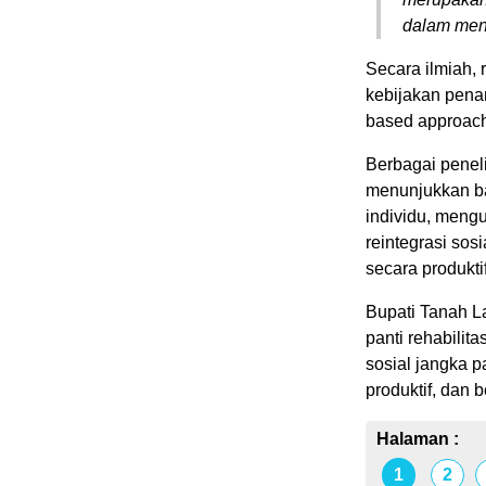
dalam men
Secara ilmiah, 
kebijakan pena
based approach
Berbagai penel
menunjukkan b
individu, meng
reintegrasi so
secara produktif
Bupati Tanah 
panti rehabilit
sosial jangka 
produktif, dan 
Halaman :
1
2