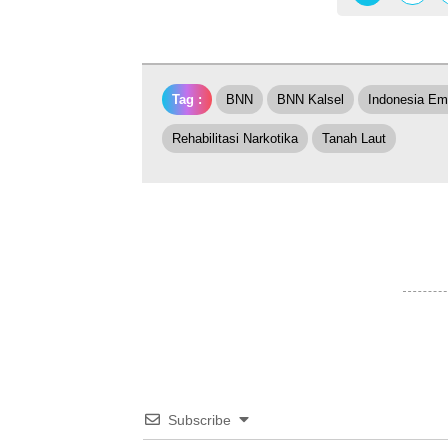
Tag :
BNN
BNN Kalsel
Indonesia Em
Rehabilitasi Narkotika
Tanah Laut
Subscribe