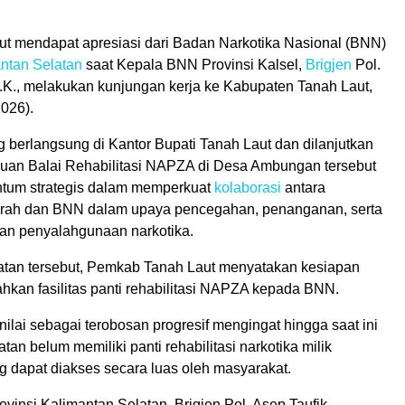
ut mendapat apresiasi dari Badan Narkotika Nasional (BNN)
ntan Selatan
saat Kepala BNN Provinsi Kalsel,
Brigjen
Pol.
I.K., melakukan kunjungan kerja ke Kabupaten Tanah Laut,
026).
 berlangsung di Kantor Bupati Tanah Laut dan dilanjutkan
uan Balai Rehabilitasi NAPZA di Desa Ambungan tersebut
tum strategis dalam memperkuat
kolaborasi
antara
rah dan BNN dalam upaya pencegahan, penanganan, serta
an penyalahgunaan narkotika.
tan tersebut, Pemkab Tanah Laut menyatakan kesiapan
hkan fasilitas panti rehabilitasi NAPZA kepada BNN.
inilai sebagai terobosan progresif mengingat hingga saat ini
tan belum memiliki panti rehabilitasi narkotika milik
g dapat diakses secara luas oleh masyarakat.
insi Kalimantan Selatan, Brigjen Pol. Asep Taufik,