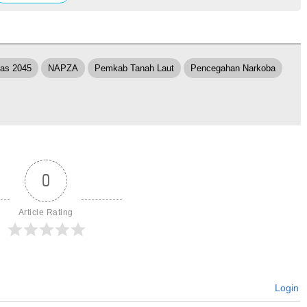
as 2045
NAPZA
Pemkab Tanah Laut
Pencegahan Narkoba
0
Article Rating
Login