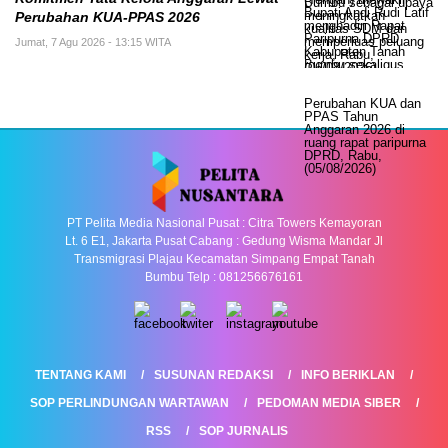
Perubahan KUA-PPAS 2026
Jumat, 7 Agu 2026 - 13:15 WITA
PT Pelita Media Nasional Pusat : Citra Towers Kemayoran
Lt. 6 E1, Jakarta Pusat Cabang : Gedung Wisma Mandar Jl
Transmigrasi Plajau Kecamatan Simpang Empat Tanah
Bumbu Telp : 081256676161
TENTANG KAMI
SUSUNAN REDAKSI
INFO BERIKLAN
SOP PERLINDUNGAN WARTAWAN
PEDOMAN MEDIA SIBER
RSS
SOP JURNALIS