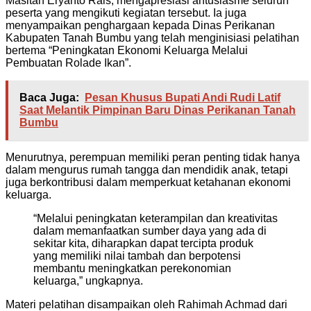
Masitah Eryanto Rais, mengapresiasi antusiasme seluruh
peserta yang mengikuti kegiatan tersebut. Ia juga
menyampaikan penghargaan kepada Dinas Perikanan
Kabupaten Tanah Bumbu yang telah menginisiasi pelatihan
bertema “Peningkatan Ekonomi Keluarga Melalui
Pembuatan Rolade Ikan”.
Baca Juga:
Pesan Khusus Bupati Andi Rudi Latif
Saat Melantik Pimpinan Baru Dinas Perikanan Tanah
Bumbu
Menurutnya, perempuan memiliki peran penting tidak hanya
dalam mengurus rumah tangga dan mendidik anak, tetapi
juga berkontribusi dalam memperkuat ketahanan ekonomi
keluarga.
“Melalui peningkatan keterampilan dan kreativitas
dalam memanfaatkan sumber daya yang ada di
sekitar kita, diharapkan dapat tercipta produk
yang memiliki nilai tambah dan berpotensi
membantu meningkatkan perekonomian
keluarga,” ungkapnya.
Materi pelatihan disampaikan oleh Rahimah Achmad dari