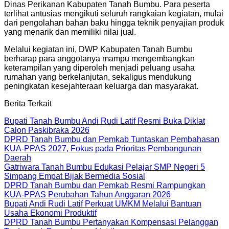
Dinas Perikanan Kabupaten Tanah Bumbu. Para peserta
terlihat antusias mengikuti seluruh rangkaian kegiatan, mulai
dari pengolahan bahan baku hingga teknik penyajian produk
yang menarik dan memiliki nilai jual.
Melalui kegiatan ini, DWP Kabupaten Tanah Bumbu
berharap para anggotanya mampu mengembangkan
keterampilan yang diperoleh menjadi peluang usaha
rumahan yang berkelanjutan, sekaligus mendukung
peningkatan kesejahteraan keluarga dan masyarakat.
Berita Terkait
Bupati Tanah Bumbu Andi Rudi Latif Resmi Buka Diklat
Calon Paskibraka 2026
DPRD Tanah Bumbu dan Pemkab Tuntaskan Pembahasan
KUA-PPAS 2027, Fokus pada Prioritas Pembangunan
Daerah
Gatriwara Tanah Bumbu Edukasi Pelajar SMP Negeri 5
Simpang Empat Bijak Bermedia Sosial
DPRD Tanah Bumbu dan Pemkab Resmi Rampungkan
KUA-PPAS Perubahan Tahun Anggaran 2026
Bupati Andi Rudi Latif Perkuat UMKM Melalui Bantuan
Usaha Ekonomi Produktif
DPRD Tanah Bumbu Pertanyakan Kompensasi Pelanggan