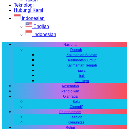
Teknologi
Hubungi Kami
Indonesian
English
Indonesian
Nasional
Daerah
Kalimantan Selatan
Kalimantan Timur
Kalimantan Tengah
jawa
bali
irian jaya
Kesehatan
Pendidikan
Olahraga
Bola
Otomotif
Entertainment
Fashion
Komunitas
Religi