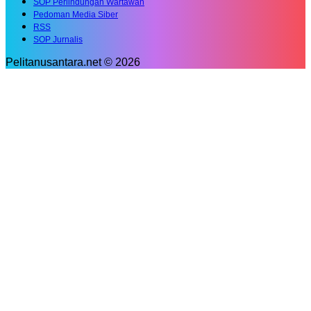
SOP Perlindungan Wartawan
Pedoman Media Siber
RSS
SOP Jurnalis
Pelitanusantara.net © 2026