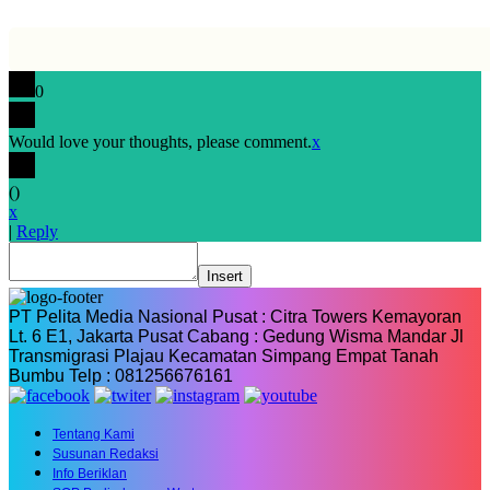
0
Would love your thoughts, please comment.
x
(
)
x
|
Reply
Insert
PT Pelita Media Nasional Pusat : Citra Towers Kemayoran
Lt. 6 E1, Jakarta Pusat Cabang : Gedung Wisma Mandar Jl
Transmigrasi Plajau Kecamatan Simpang Empat Tanah
Bumbu Telp : 081256676161
Tentang Kami
Susunan Redaksi
Info Beriklan