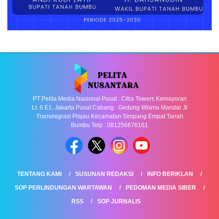
PT Pelita Media Nasional Pusat : Citra Towers Kemayoran
Lt. 6 E1, Jakarta Pusat Cabang : Gedung Wisma Mandar Jl
Transmigrasi Plajau Kecamatan Simpang Empat Tanah
Bumbu Telp : 081256676161
TENTANG KAMI
SUSUNAN REDAKSI
INFO BERIKLAN
SOP PERLINDUNGAN WARTAWAN
PEDOMAN MEDIA SIBER
RSS
SOP JURNALIS