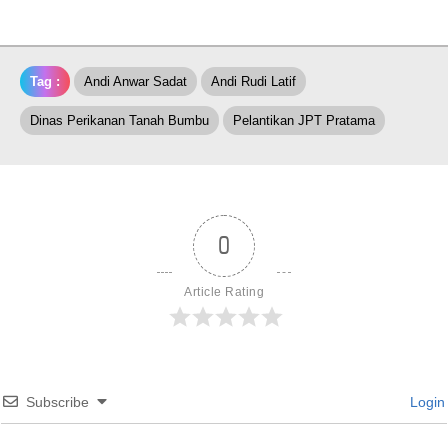
Tag :
Andi Anwar Sadat
Andi Rudi Latif
Dinas Perikanan Tanah Bumbu
Pelantikan JPT Pratama
0
Article Rating
Subscribe
Login