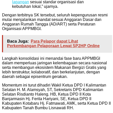
lapangan
sesuai standar organisasi dan
kebutuhan lokal,” ujarnya.
Dengan terbitnya SK tersebut, seluruh kepengurusan resmi
mulai menjalankan mandat sesuai Anggaran Dasar dan
Anggaran Rumah Tangga (AD/ART) serta Peraturan
Organisasi APPMBGI.
Baca Juga:
Para Pelapor dapat Lihat
Perkembangan Pelaporaan Lewat SP2HP Online
Langkah konsolidasi ini menandai fase baru APPMBGI
dalam memperluas jaringan kelembagaan secara nasional
serta membangun ekosistem Makanan Bergizi Gratis yang
lebih terstruktur, kolaboratif, dan berkelanjutan, dengan
daerah sebagai episentrum gerakan.
Momentum ini turut dihadiri Wakil Ketua DPD I Kalimantan
Selatan H. M. Alamsyah, ST, Sekretaris DPD Kalimantan
Selatan Risdianto Haleng. HB, Ketua DPD II Kota
Banjarmasin Hj. Ferita Hariyani, SE, Ketua DPD II
Kabupaten Kotabaru Hj. Fatmawati, AMK, serta Ketua DPD II
Kabupaten Tanah Bumbu Lisnawati RH.