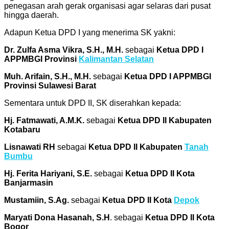
penegasan arah gerak organisasi agar selaras dari pusat
hingga daerah.
Adapun Ketua DPD I yang menerima SK yakni:
Dr. Zulfa Asma Vikra, S.H., M.H.
sebagai
Ketua DPD I
APPMBGI Provinsi
Kalimantan Selatan
Muh. Arifain, S.H., M.H.
sebagai
Ketua DPD I APPMBGI
Provinsi Sulawesi Barat
Sementara untuk DPD II, SK diserahkan kepada:
Hj. Fatmawati, A.M.K.
sebagai
Ketua DPD II Kabupaten
Kotabaru
Lisnawati RH
sebagai
Ketua DPD II Kabupaten
Tanah
Bumbu
Hj. Ferita Hariyani, S.E.
sebagai
Ketua DPD II Kota
Banjarmasin
Mustamiin, S.Ag.
sebagai
Ketua DPD II Kota
Depok
Maryati Dona Hasanah, S.H
. sebagai
Ketua DPD II Kota
Bogor