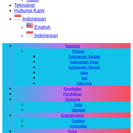
Teknologi
Hubungi Kami
Indonesian
English
Indonesian
Nasional
Daerah
Kalimantan Selatan
Kalimantan Timur
Kalimantan Tengah
jawa
bali
irian jaya
Kesehatan
Pendidikan
Olahraga
Bola
Otomotif
Entertainment
Fashion
Komunitas
Religi