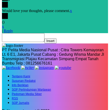
Would love your thoughts, please comment.
x
(
)
x
|
Reply
Insert
PT Pelita Media Nasional Pusat : Citra Towers Kemayoran
Lt. 6 E1, Jakarta Pusat Cabang : Gedung Wisma Mandar Jl
Transmigrasi Plajau Kecamatan Simpang Empat Tanah
Bumbu Telp : 081256676161
Tentang Kami
Susunan Redaksi
Info Beriklan
SOP Perlindungan Wartawan
Pedoman Media Siber
RSS
SOP Jurnalis