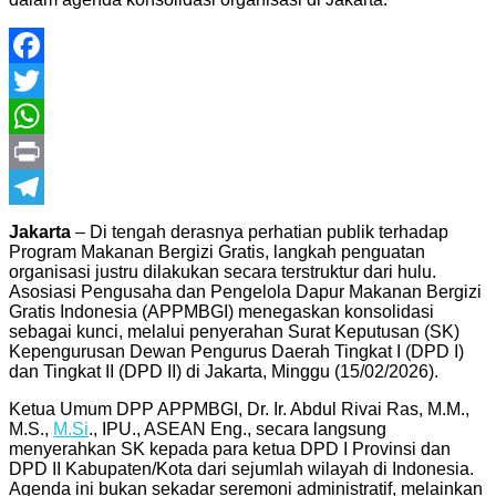
Facebook
Twitter
WhatsApp
Print
Telegram
Jakarta
– Di tengah derasnya perhatian publik terhadap
Program Makanan Bergizi Gratis, langkah penguatan
organisasi justru dilakukan secara terstruktur dari hulu.
Asosiasi Pengusaha dan Pengelola Dapur Makanan Bergizi
Gratis Indonesia (APPMBGI) menegaskan konsolidasi
sebagai kunci, melalui penyerahan Surat Keputusan (SK)
Kepengurusan Dewan Pengurus Daerah Tingkat I (DPD I)
dan Tingkat II (DPD II) di Jakarta, Minggu (15/02/2026).
Ketua Umum DPP APPMBGI, Dr. Ir. Abdul Rivai Ras, M.M.,
M.S.,
M.Si
., IPU., ASEAN Eng., secara langsung
menyerahkan SK kepada para ketua DPD I Provinsi dan
DPD II Kabupaten/Kota dari sejumlah wilayah di Indonesia.
Agenda ini bukan sekadar seremoni administratif, melainkan