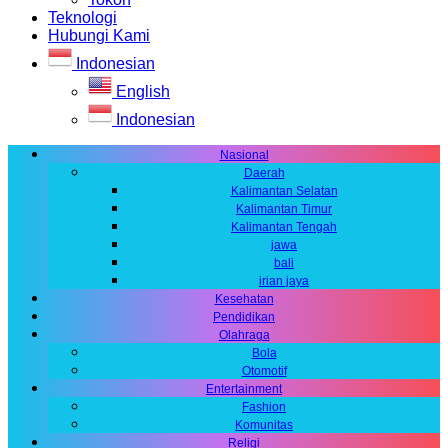
Teknologi
Hubungi Kami
Indonesian
English
Indonesian
Nasional
Daerah
Kalimantan Selatan
Kalimantan Timur
Kalimantan Tengah
jawa
bali
irian jaya
Kesehatan
Pendidikan
Olahraga
Bola
Otomotif
Entertainment
Fashion
Komunitas
Religi