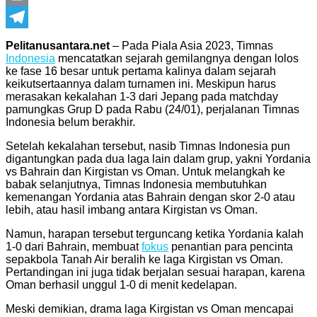
Print
Telegram
Pelitanusantara.net
– Pada Piala Asia 2023, Timnas
Indonesia
mencatatkan sejarah gemilangnya dengan lolos
ke fase 16 besar untuk pertama kalinya dalam sejarah
keikutsertaannya dalam turnamen ini. Meskipun harus
merasakan kekalahan 1-3 dari Jepang pada matchday
pamungkas Grup D pada Rabu (24/01), perjalanan Timnas
Indonesia belum berakhir.
Setelah kekalahan tersebut, nasib Timnas Indonesia pun
digantungkan pada dua laga lain dalam grup, yakni Yordania
vs Bahrain dan Kirgistan vs Oman. Untuk melangkah ke
babak selanjutnya, Timnas Indonesia membutuhkan
kemenangan Yordania atas Bahrain dengan skor 2-0 atau
lebih, atau hasil imbang antara Kirgistan vs Oman.
Namun, harapan tersebut terguncang ketika Yordania kalah
1-0 dari Bahrain, membuat
fokus
penantian para pencinta
sepakbola Tanah Air beralih ke laga Kirgistan vs Oman.
Pertandingan ini juga tidak berjalan sesuai harapan, karena
Oman berhasil unggul 1-0 di menit kedelapan.
Meski demikian, drama laga Kirgistan vs Oman mencapai