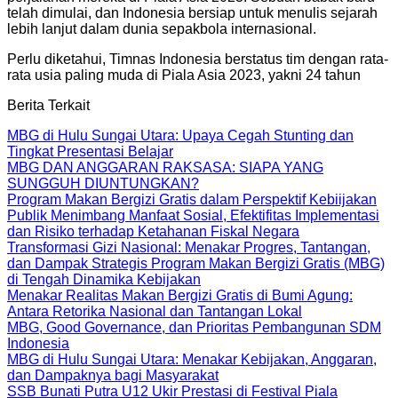
telah dimulai, dan Indonesia bersiap untuk menulis sejarah
lebih lanjut dalam dunia sepakbola internasional.
Perlu diketahui, Timnas Indonesia berstatus tim dengan rata-
rata usia paling muda di Piala Asia 2023, yakni 24 tahun
Berita Terkait
MBG di Hulu Sungai Utara: Upaya Cegah Stunting dan
Tingkat Presentasi Belajar
MBG DAN ANGGARAN RAKSASA: SIAPA YANG
SUNGGUH DIUNTUNGKAN?
Program Makan Bergizi Gratis dalam Perspektif Kebiijakan
Publik Menimbang Manfaat Sosial, Efektifitas Implementasi
dan Risiko terhadap Ketahanan Fiskal Negara
Transformasi Gizi Nasional: Menakar Progres, Tantangan,
dan Dampak Strategis Program Makan Bergizi Gratis (MBG)
di Tengah Dinamika Kebijakan
Menakar Realitas Makan Bergizi Gratis di Bumi Agung:
Antara Retorika Nasional dan Tantangan Lokal
MBG, Good Governance, dan Prioritas Pembangunan SDM
Indonesia
MBG di Hulu Sungai Utara: Menakar Kebijakan, Anggaran,
dan Dampaknya bagi Masyarakat
SSB Bunati Putra U12 Ukir Prestasi di Festival Piala