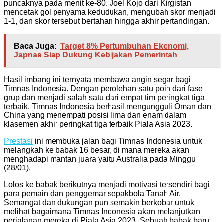
puncaknya pada menit ke-80. Joel Kojo dari Kirgistan
mencetak gol penyama kedudukan, mengubah skor menjadi
1-1, dan skor tersebut bertahan hingga akhir pertandingan.
Baca Juga:
Target 8% Pertumbuhan Ekonomi,
Japnas Siap Dukung Kebijakan Pemerintah
Hasil imbang ini ternyata membawa angin segar bagi
Timnas Indonesia. Dengan perolehan satu poin dari fase
grup dan menjadi salah satu dari empat tim peringkat tiga
terbaik, Timnas Indonesia berhasil mengungguli Oman dan
China yang menempati posisi lima dan enam dalam
klasemen akhir peringkat tiga terbaik Piala Asia 2023.
Prestasi
ini membuka jalan bagi Timnas Indonesia untuk
melangkah ke babak 16 besar, di mana mereka akan
menghadapi mantan juara yaitu Australia pada Minggu
(28/01).
Lolos ke babak berikutnya menjadi motivasi tersendiri bagi
para pemain dan penggemar sepakbola Tanah Air.
Semangat dan dukungan pun semakin berkobar untuk
melihat bagaimana Timnas Indonesia akan melanjutkan
perjalanan mereka di Piala Asia 2023. Sebuah babak baru