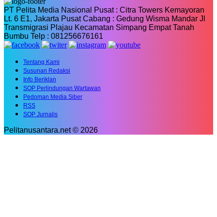
PT Pelita Media Nasional Pusat : Citra Towers Kemayoran
Lt. 6 E1, Jakarta Pusat Cabang : Gedung Wisma Mandar Jl
Transmigrasi Plajau Kecamatan Simpang Empat Tanah
Bumbu Telp : 081256676161
Tentang Kami
Susunan Redaksi
Info Beriklan
SOP Perlindungan Wartawan
Pedoman Media Siber
RSS
SOP Jurnalis
Pelitanusantara.net © 2026