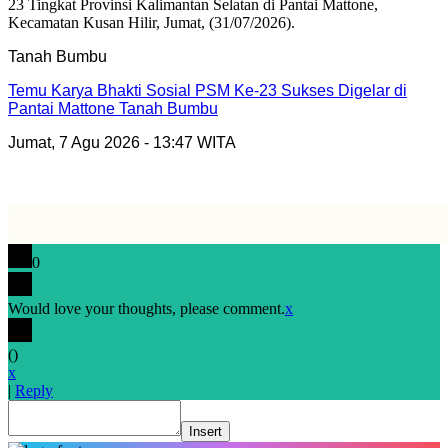
Tanah Bumbu
Temu Karya Bhakti Sosial PSM Ke-23 Sukses Digelar di
Pantai Mattone Tanah Bumbu
Jumat, 7 Agu 2026 - 13:47 WITA
0
Would love your thoughts, please comment.
x
(
)
x
|
Reply
Insert