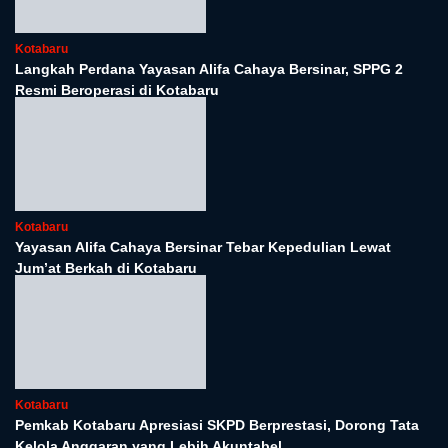
Masjid Apung dengan Khidmat
Sebelumnya
1
…
405
406
407
Paginasi
408
409
…
416
Selanjutnya
pos
PT Pelita Media Nasional Pusat : Citra Towers Kemayoran
Lt. 6 E1, Jakarta Pusat Cabang : Gedung Wisma Mandar Jl
Transmigrasi Plajau Kecamatan Simpang Empat Tanah
Bumbu Telp : 081256676161