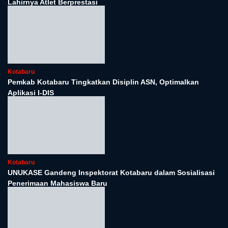
Langkah Perdana Yayasan Alifa Cahaya Bersinar, SPPG 2
Resmi Beroperasi di Kotabaru
Kotabaru
Yayasan Alifa Cahaya Bersinar Tebar Kepedulian Lewat
Jum’at Berkah di Kotabaru
Kotabaru
Pemkab Kotabaru Apresiasi SKPD Berprestasi, Dorong Tata
Kelola Anggaran yang Lebih Akuntabel
Kotabaru
Layanan Kesehatan, Pendidikan, dan Infrastruktur Jadi
Prioritas Pembangunan Kotabaru 2026
Kotabaru
Kotabaru Meriahkan Kirab Obor PORPROV XII Kalsel,
Semangat Sportivitas dan Persatuan Menggelora di Siring
Laut
Kotabaru
Pemkab Kotabaru Memperingati Maulid Nabi 1447 H di