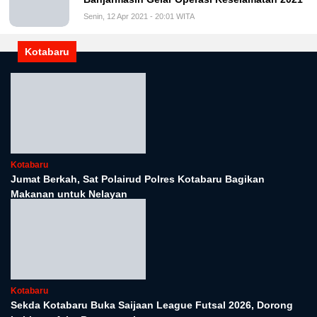
Senin, 12 Apr 2021 - 20:01 WITA
Kotabaru
Kotabaru
Jumat Berkah, Sat Polairud Polres Kotabaru Bagikan
Makanan untuk Nelayan
Kotabaru
Sekda Kotabaru Buka Saijaan League Futsal 2026, Dorong
Lahirnya Atlet Berprestasi
Kotabaru
Pemkab Kotabaru Tingkatkan Disiplin ASN, Optimalkan
Aplikasi I-DIS
Kotabaru
UNUKASE Gandeng Inspektorat Kotabaru dalam Sosialisasi
Penerimaan Mahasiswa Baru
Kotabaru