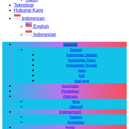
Teknologi
Hubungi Kami
Indonesian
English
Indonesian
Nasional
Daerah
Kalimantan Selatan
Kalimantan Timur
Kalimantan Tengah
jawa
bali
irian jaya
Kesehatan
Pendidikan
Olahraga
Bola
Otomotif
Entertainment
Fashion
Komunitas
Religi