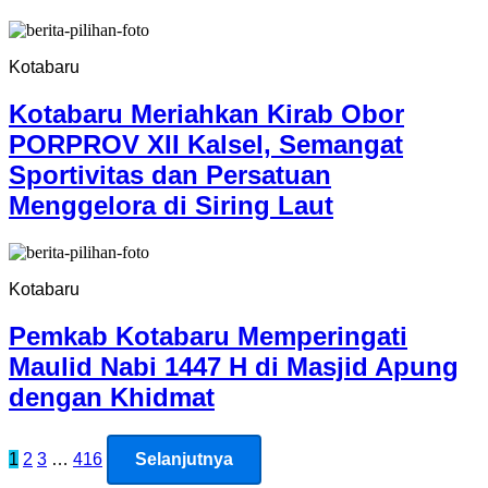
Kotabaru
Kotabaru Meriahkan Kirab Obor
PORPROV XII Kalsel, Semangat
Sportivitas dan Persatuan
Menggelora di Siring Laut
Kotabaru
Pemkab Kotabaru Memperingati
Maulid Nabi 1447 H di Masjid Apung
dengan Khidmat
Paginasi
1
2
3
…
416
Selanjutnya
pos