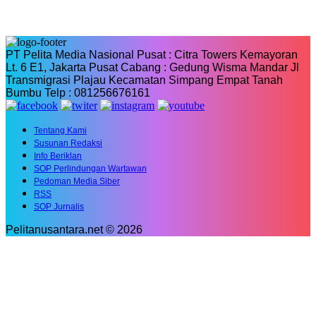
PT Pelita Media Nasional Pusat : Citra Towers Kemayoran
Lt. 6 E1, Jakarta Pusat Cabang : Gedung Wisma Mandar Jl
Transmigrasi Plajau Kecamatan Simpang Empat Tanah
Bumbu Telp : 081256676161
Tentang Kami
Susunan Redaksi
Info Beriklan
SOP Perlindungan Wartawan
Pedoman Media Siber
RSS
SOP Jurnalis
Pelitanusantara.net © 2026