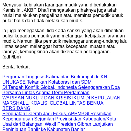
Menyusul kebijakan larangan mudik yang diberlakukan
Kamis ini, AKBP Dhafi mengatakan pihaknya juga telah
mulai melakukan pengalihan atau meminta pemudik untuk
putar balik dan tidak melakukan mudik.
Ia juga menegaskan, tidak ada sanksi yang akan diberikan
polisi kepada pemudik yang melanggar kebijakan larangan
mudik. Namun, jika pemudik melanggar undang-undang lalu
lintas seperti melanggar batas kecepatan, muatan atau
lainnya, kemungkinan akan dikenakan pelanggaran.
(odh/tbn)
Berita Terkait
Perguruan Tinggi se-Kalimantan Berkumpul di IKN,
UNUKASE Tekankan Kolaborasi dan SDM
Di Tengah Konflik Global, Indonesia Selenggarakan Doa
Bersama Lintas Agama Demi Perdamaian
WARISAN NUKLIR DAN KRISIS IKLIM DI KEPULAUAN
MARSHALL, KOALISI GLOBAL LINTAS BENUA
BERSIDANG
Penguatan Daerah Jadi Fokus, APPMBGI Resmikan
Kepengurusan Sejumlah Provinsi dan Kabupaten/Kota
Usai dari Balangan, Wakil Presiden Gibran Lanjutkan
Peninjauan Banjir ke Kabupaten Banjar