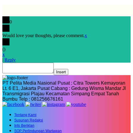
0
Would love your thoughts, please comment.
x
(
)
x
|
Reply
Insert
PT Pelita Media Nasional Pusat : Citra Towers Kemayoran
Lt. 6 E1, Jakarta Pusat Cabang : Gedung Wisma Mandar Jl
Transmigrasi Plajau Kecamatan Simpang Empat Tanah
Bumbu Telp : 081256676161
Tentang Kami
Susunan Redaksi
Info Beriklan
SOP Perlindungan Wartawan