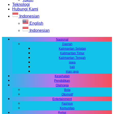
Teknologi
Hubungi Kami
Indonesian
English
Indonesian
Nasional
Daerah
Kalimantan Selatan
Kalimantan Timur
Kalimantan Tengah
jawa
bali
irian jaya
Kesehatan
Pendidikan
Olahraga
Bola
Otomotif
Entertainment
Fashion
Komunitas
Religi