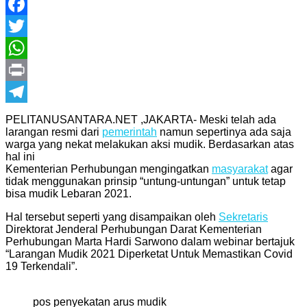
Facebook
Twitter
WhatsApp
Print
Telegram
PELITANUSANTARA.NET ,JAKARTA- Meski telah ada
larangan resmi dari
pemerintah
namun sepertinya ada saja
warga yang nekat melakukan aksi mudik. Berdasarkan atas
hal ini
Kementerian Perhubungan mengingatkan
masyarakat
agar
tidak menggunakan prinsip “untung-untungan” untuk tetap
bisa mudik Lebaran 2021.
Hal tersebut seperti yang disampaikan oleh
Sekretaris
Direktorat Jenderal Perhubungan Darat Kementerian
Perhubungan Marta Hardi Sarwono dalam webinar bertajuk
“Larangan Mudik 2021 Diperketat Untuk Memastikan Covid
19 Terkendali”.
pos penyekatan arus mudik