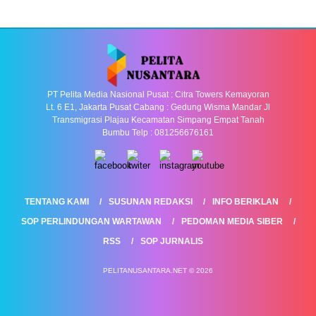
PT Pelita Media Nasional Pusat : Citra Towers Kemayoran
Lt. 6 E1, Jakarta Pusat Cabang : Gedung Wisma Mandar Jl
Transmigrasi Plajau Kecamatan Simpang Empat Tanah
Bumbu Telp : 081256676161
TENTANG KAMI
SUSUNAN REDAKSI
INFO BERIKLAN
SOP PERLINDUNGAN WARTAWAN
PEDOMAN MEDIA SIBER
RSS
SOP JURNALIS
PELITANUSANTARA.NET © 2026