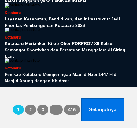
Kelola Anggaran yang Lebih Akuntabel
Kotabaru
Layanan Kesehatan, Pendidikan, dan Infrastruktur Jadi
Prioritas Pembangunan Kotabaru 2026
Kotabaru
Kotabaru Meriahkan Kirab Obor PORPROV XII Kalsel,
Semangat Sportivitas dan Persatuan Menggelora di Siring
Laut
Kotabaru
Pemkab Kotabaru Memperingati Maulid Nabi 1447 H di
Masjid Apung dengan Khidmat
Paginasi
1
2
3
…
416
Selanjutnya
pos