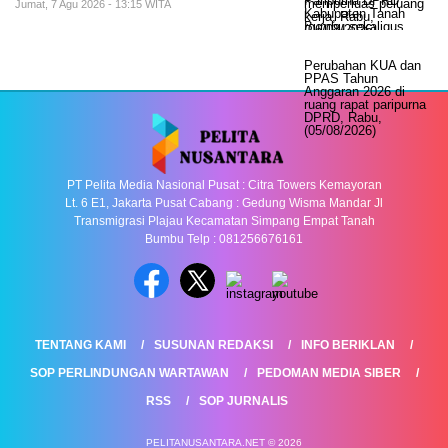
Jumat, 7 Agu 2026 - 13:15 WITA
PT Pelita Media Nasional Pusat : Citra Towers Kemayoran
Lt. 6 E1, Jakarta Pusat Cabang : Gedung Wisma Mandar Jl
Transmigrasi Plajau Kecamatan Simpang Empat Tanah
Bumbu Telp : 081256676161
TENTANG KAMI
SUSUNAN REDAKSI
INFO BERIKLAN
SOP PERLINDUNGAN WARTAWAN
PEDOMAN MEDIA SIBER
RSS
SOP JURNALIS
PELITANUSANTARA.NET © 2026