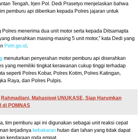
ntan Tengah, Irjen Pol. Dedi Prasetyo menjelaskan bahwa
im pemburu api diberikan kepada Polres jajaran untuk
 Polres menerima dua unit motor serta kepada Ditsamapta
yang diserahkan masing-masing 5 unit motor,” kata Dedi yang
man
Polri.go.id
.
ng
menuturkan penyerahan motor pemburu api diserahkan
es yang memiliki tingkat kerawanan cukup tinggi terhadap
uta seperti Polres Kobar, Polres Kotim, Polres Katingan,
gka Raya, dan Polres Pulpis.
Rahmadiani, Mahasiswi UNUKASE, Siap Harumkan
l di POMNAS
 tim pemburu api ini digunakan sebagai unit reaksi cepat
nan terjadinya
kebakaran
hutan dan lahan yang tidak dapat
an kendaraan roda empat.