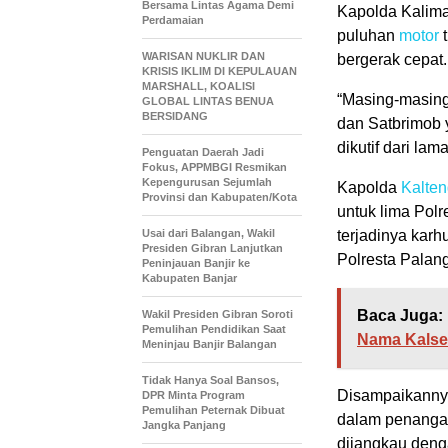
Bersama Lintas Agama Demi
Kapolda Kalima
Perdamaian
puluhan
motor
t
WARISAN NUKLIR DAN
bergerak cepat.
KRISIS IKLIM DI KEPULAUAN
MARSHALL, KOALISI
“Masing-masing
GLOBAL LINTAS BENUA
BERSIDANG
dan Satbrimob 
dikutif dari la
Penguatan Daerah Jadi
Fokus, APPMBGI Resmikan
Kepengurusan Sejumlah
Kapolda
Kalte
Provinsi dan Kabupaten/Kota
untuk lima Polr
Usai dari Balangan, Wakil
terjadinya karh
Presiden Gibran Lanjutkan
Polresta Palan
Peninjauan Banjir ke
Kabupaten Banjar
Baca Juga:
Wakil Presiden Gibran Soroti
Pemulihan Pendidikan Saat
Nama Kalse
Meninjau Banjir Balangan
Tidak Hanya Soal Bansos,
Disampaikannya,
DPR Minta Program
Pemulihan Peternak Dibuat
dalam penanga
Jangka Panjang
dijangkau deng