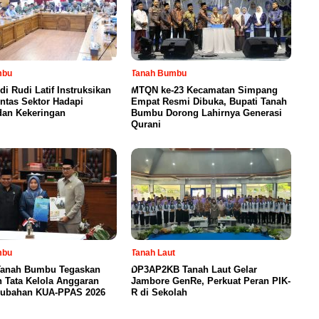
mbu
Tanah Bumbu
di Rudi Latif Instruksikan
MTQN ke-23 Kecamatan Simpang
intas Sektor Hadapi
Empat Resmi Dibuka, Bupati Tanah
dan Kekeringan
Bumbu Dorong Lahirnya Generasi
Qurani
mbu
Tanah Laut
anah Bumbu Tegaskan
DP3AP2KB Tanah Laut Gelar
 Tata Kelola Anggaran
Jambore GenRe, Perkuat Peran PIK-
rubahan KUA-PPAS 2026
R di Sekolah