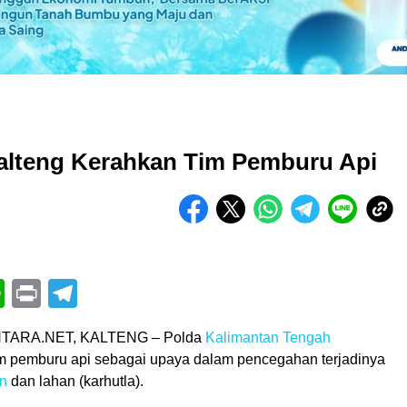
Kalteng Kerahkan Tim Pemburu Api
book
itter
WhatsApp
Print
Telegram
TARA.NET, KALTENG – Polda
Kalimantan Tengah
m pemburu api sebagai upaya dalam pencegahan terjadinya
an
dan lahan (karhutla).