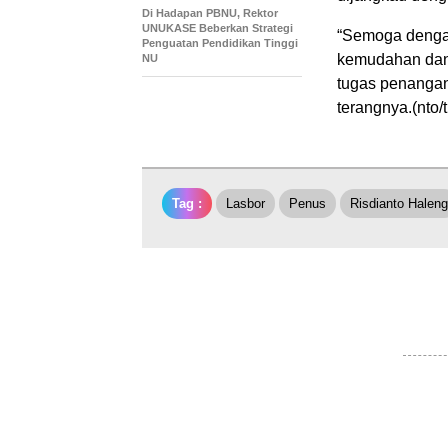
Di Hadapan PBNU, Rektor
UNUKASE Beberkan Strategi
“Semoga dengan
Penguatan Pendidikan Tinggi
kemudahan dan
NU
tugas penangana
terangnya.(nto/
Tag :
Lasbor
Penus
Risdianto Haleng