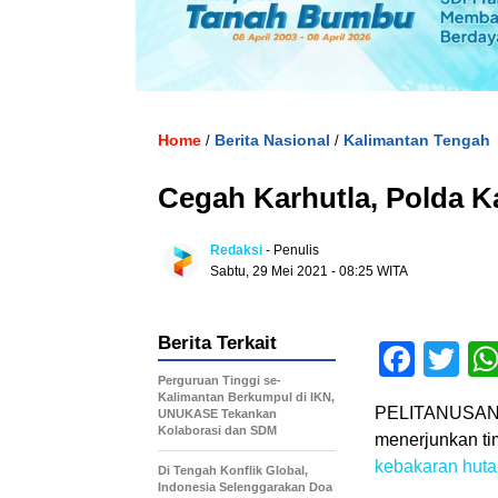
Home
Berita Nasional
Kalimantan Tengah
/
/
Cegah Karhutla, Polda 
Redaksi
- Penulis
Sabtu, 29 Mei 2021 - 08:25 WITA
Berita Terkait
Face
Tw
Perguruan Tinggi se-
Kalimantan Berkumpul di IKN,
PELITANUSAN
UNUKASE Tekankan
Kolaborasi dan SDM
menerjunkan ti
kebakaran hut
Di Tengah Konflik Global,
Indonesia Selenggarakan Doa