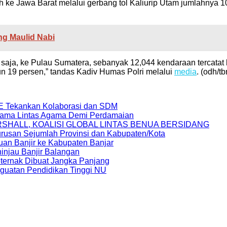
 Jawa Barat melalui gerbang tol Kaliurip Utam jumlahnya 10,
ng Maulid Nabi
ja, ke Pulau Sumatera, sebanyak 12,044 kendaraan tercatat k
n 19 persen,” tandas Kadiv Humas Polri melalui
media
. (odh/tb
E Tekankan Kolaborasi dan SDM
rsama Lintas Agama Demi Perdamaian
RSHALL, KOALISI GLOBAL LINTAS BENUA BERSIDANG
usan Sejumlah Provinsi dan Kabupaten/Kota
auan Banjir ke Kabupaten Banjar
injau Banjir Balangan
ternak Dibuat Jangka Panjang
uatan Pendidikan Tinggi NU