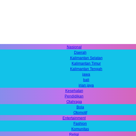
Nasional
Daerah
Kalimantan Selatan
Kalimantan Timur
Kalimantan Tengah
jawa
bali
irian jaya
Kesehatan
Pendidikan
Olahraga
Bola
Otomotif
Entertainment
Fashion
Komunitas
Religi