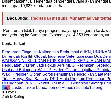
Disampaikannya, sementara pengendara yang akan mengarah ke
mencapai 19,827 kendaraan perhari.
Baca Juga:
Tradisi dan Instruksi Muhammadiyah tenta
“Penurunan tidak hanya pengendara yang mengarah ke Jawa sa
menyebrang ke Sumatera. “Normalnya 14,853 kendaraan, turu
Berita Terkait
Perguruan Tinggi se-Kalimantan Berkumpul di IKN, UNUKAS
Di Tengah Konflik Global, Indonesia Selenggarakan Doa Be
WARISAN NUKLIR DAN KRISIS IKLIM DI KEPULAUAN MA
Penguatan Daerah Jadi Fokus, APPMBGI Resmikan Kepengur
Usai dari Balangan, Wakil Presiden Gibran Lanjutkan Peninj
Wakil Presiden Gibran Soroti Pemulihan Pendidikan Saat Men
Tidak Hanya Soal Bansos, DPR Minta Program Pemulihan Pe
Di Hadapan PBNU, Rektor UNUKASE Beberkan Strategi Peng
Tag :
Lasbor
laskar banua borneo
Penus
risdianto haleng
0
0
votes
Article Rating