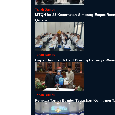
Tanah Bumbu
MTQN ke-23 Kecamatan Simpang Empat Resmi
Qurani
Tanah Bumbu
Bupati Andi Rudi Latif Dorong Lahirnya Wira
Tanah Bumbu
Pemkab Tanah Bumbu Tegaskan Komitmen Ta