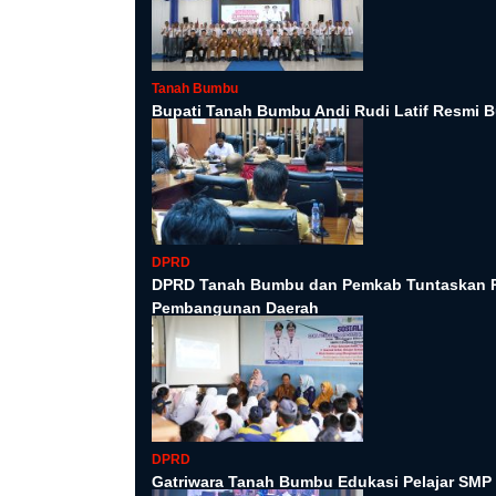
Tanah Bumbu
Bupati Tanah Bumbu Andi Rudi Latif Resmi B
DPRD
DPRD Tanah Bumbu dan Pemkab Tuntaskan P
Pembangunan Daerah
DPRD
Gatriwara Tanah Bumbu Edukasi Pelajar SMP 