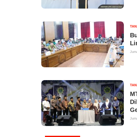
TAN
Bu
Li
Juma
TAN
MT
Di
Ge
Juma