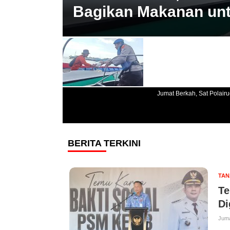
Bagikan Makanan unt
Jumat Berkah, Sat Polair
BERITA TERKINI
TAN
Te
Di
Juma