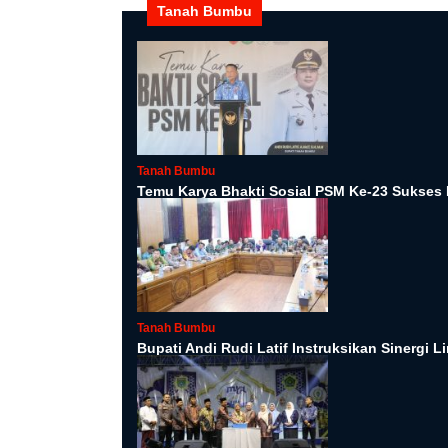
Tanah Bumbu
Tanah Bumbu
Temu Karya Bhakti Sosial PSM Ke-23 Sukses 
Tanah Bumbu
Bupati Andi Rudi Latif Instruksikan Sinergi 