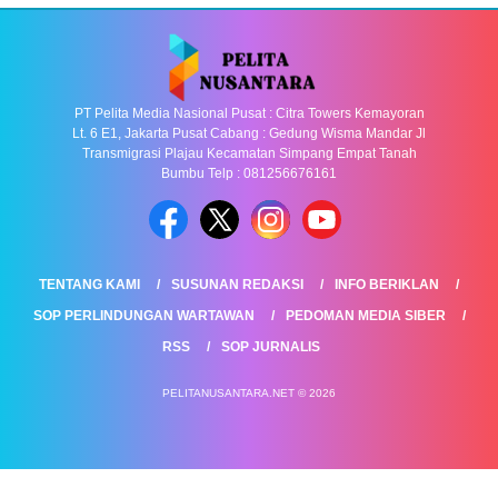
PT Pelita Media Nasional Pusat : Citra Towers Kemayoran
Lt. 6 E1, Jakarta Pusat Cabang : Gedung Wisma Mandar Jl
Transmigrasi Plajau Kecamatan Simpang Empat Tanah
Bumbu Telp : 081256676161
TENTANG KAMI
SUSUNAN REDAKSI
INFO BERIKLAN
SOP PERLINDUNGAN WARTAWAN
PEDOMAN MEDIA SIBER
RSS
SOP JURNALIS
PELITANUSANTARA.NET © 2026