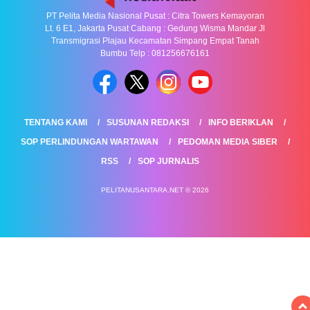
PT Pelita Media Nasional Pusat : Citra Towers Kemayoran
Lt. 6 E1, Jakarta Pusat Cabang : Gedung Wisma Mandar Jl
Transmigrasi Plajau Kecamatan Simpang Empat Tanah
Bumbu Telp : 081256676161
TENTANG KAMI
SUSUNAN REDAKSI
INFO BERIKLAN
SOP PERLINDUNGAN WARTAWAN
PEDOMAN MEDIA SIBER
RSS
SOP JURNALIS
PELITANUSANTARA.NET © 2026