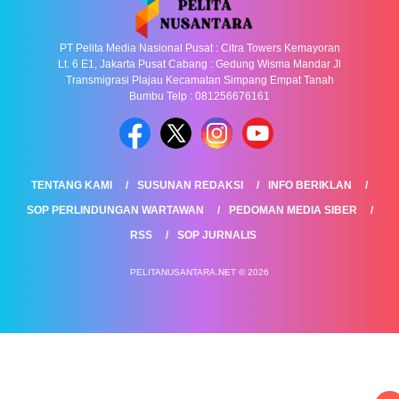
PT Pelita Media Nasional Pusat : Citra Towers Kemayoran
Lt. 6 E1, Jakarta Pusat Cabang : Gedung Wisma Mandar Jl
Transmigrasi Plajau Kecamatan Simpang Empat Tanah
Bumbu Telp : 081256676161
TENTANG KAMI
SUSUNAN REDAKSI
INFO BERIKLAN
SOP PERLINDUNGAN WARTAWAN
PEDOMAN MEDIA SIBER
RSS
SOP JURNALIS
PELITANUSANTARA.NET © 2026