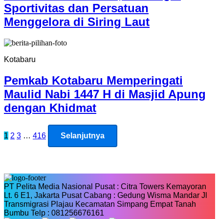
Sportivitas dan Persatuan
Menggelora di Siring Laut
Kotabaru
Pemkab Kotabaru Memperingati
Maulid Nabi 1447 H di Masjid Apung
dengan Khidmat
Paginasi
1
2
3
…
416
Selanjutnya
pos
PT Pelita Media Nasional Pusat : Citra Towers Kemayoran
Lt. 6 E1, Jakarta Pusat Cabang : Gedung Wisma Mandar Jl
Transmigrasi Plajau Kecamatan Simpang Empat Tanah
Bumbu Telp : 081256676161