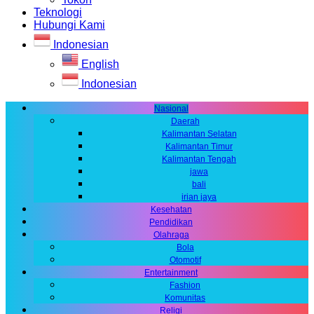
Teknologi
Hubungi Kami
Indonesian
English
Indonesian
Nasional
Daerah
Kalimantan Selatan
Kalimantan Timur
Kalimantan Tengah
jawa
bali
irian jaya
Kesehatan
Pendidikan
Olahraga
Bola
Otomotif
Entertainment
Fashion
Komunitas
Religi