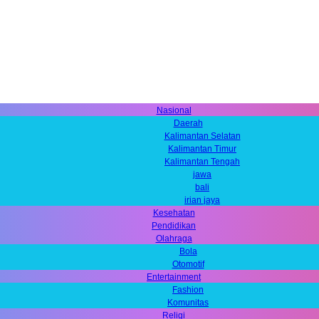
Nasional
Daerah
Kalimantan Selatan
Kalimantan Timur
Kalimantan Tengah
jawa
bali
irian jaya
Kesehatan
Pendidikan
Olahraga
Bola
Otomotif
Entertainment
Fashion
Komunitas
Religi