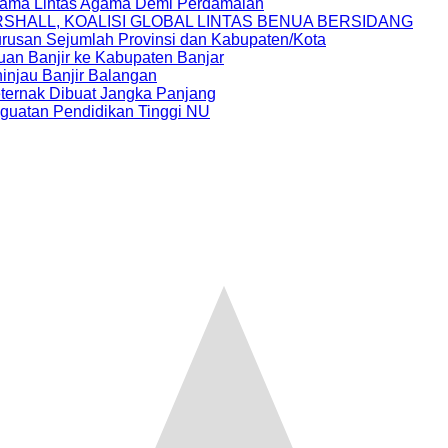
rsama Lintas Agama Demi Perdamaian
RSHALL, KOALISI GLOBAL LINTAS BENUA BERSIDANG
usan Sejumlah Provinsi dan Kabupaten/Kota
auan Banjir ke Kabupaten Banjar
injau Banjir Balangan
ternak Dibuat Jangka Panjang
uatan Pendidikan Tinggi NU