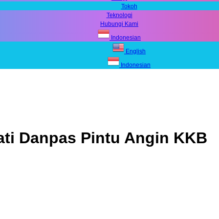
Tokoh
Teknologi
Hubungi Kami
Indonesian
English
Indonesian
Mati Danpas Pintu Angin KKB