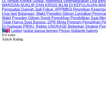
Di Tengah Konflik Global, Indonesia Selenggarakan Doa Be
WARISAN NUKLIR DAN KRISIS IKLIM DI KEPULAUAN MA
Penguatan Daerah Jadi Fokus, APPMBGI Resmikan Kepengur
Usai dari Balangan, Wakil Presiden Gibran Lanjutkan Peninj
Wakil Presiden Gibran Soroti Pemulihan Pendidikan Saat Men
Tidak Hanya Soal Bansos, DPR Minta Program Pemulihan Pe
Di Hadapan PBNU, Rektor UNUKASE Beberkan Strategi Peng
Tag :
Lasbor
laskar banua borneo
Penus
risdianto haleng
0
0
votes
Article Rating