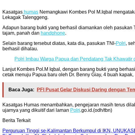
Kasatgas
humas
Nemangkawi Kombes Pol M.Iqbal mengatakan 
Lekagak Talenggeng.
Adapun barang bukti yang berhasil diamankan oleh pasukan TNI
tajam, panah dan
handphone
.
Selain barang tersebut diatas, kata dia, pasukan TNI-
Polri
, s
berhasil dihalau.
Polri Imbau Warga Papua dan Pendatang Tak Khawati
Lanjut Kombes Pol.M Iqbal, dengan barang bukti yang berha
cetak menuju Papua baru oleh Dr. Benny Giay, 4 buah kapak, 3
Baca Juga:
PFI Pusat Gelar Diskusi Daring dengan Te
Kasatgas Humas menambahkan, pengejaran masih terus dilaku
ujarnya yang dikuitif dari laman
Polri
.go.id.(odh/tbn)
Berita Terkait
Perguruan Tinggi se-Kalimantan Berkumpul di IKN, UNUKAS