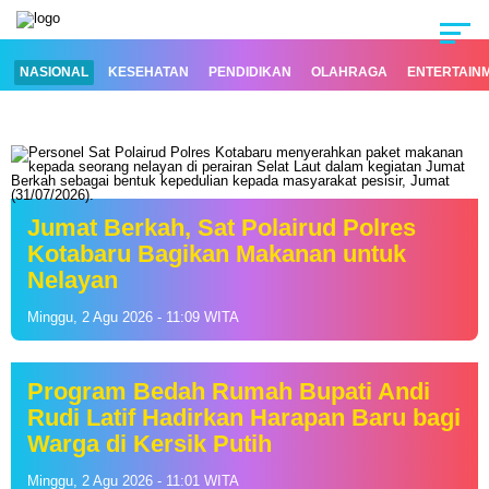
NASIONAL
KESEHATAN
PENDIDIKAN
OLAHRAGA
ENTERTAIN
Jumat Berkah, Sat Polairud Polres
Kotabaru Bagikan Makanan untuk
Nelayan
Minggu, 2 Agu 2026 - 11:09 WITA
Program Bedah Rumah Bupati Andi
Rudi Latif Hadirkan Harapan Baru bagi
Warga di Kersik Putih
Minggu, 2 Agu 2026 - 11:01 WITA