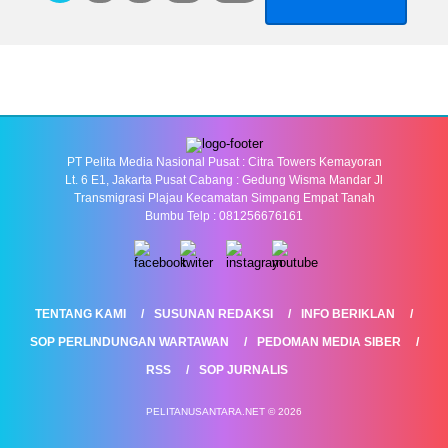
pos
PT Pelita Media Nasional Pusat : Citra Towers Kemayoran
Lt. 6 E1, Jakarta Pusat Cabang : Gedung Wisma Mandar Jl
Transmigrasi Plajau Kecamatan Simpang Empat Tanah
Bumbu Telp : 081256676161
TENTANG KAMI
SUSUNAN REDAKSI
INFO BERIKLAN
SOP PERLINDUNGAN WARTAWAN
PEDOMAN MEDIA SIBER
RSS
SOP JURNALIS
PELITANUSANTARA.NET © 2026