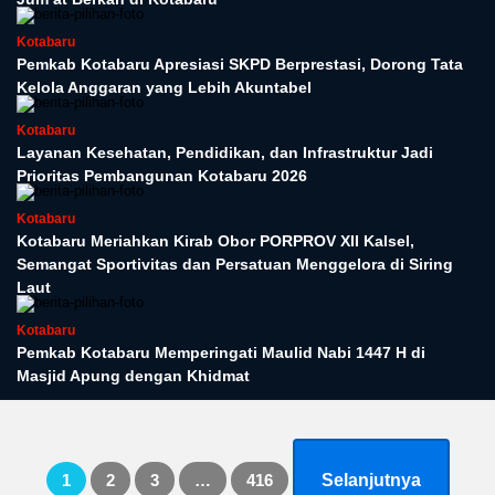
Kotabaru
Pemkab Kotabaru Apresiasi SKPD Berprestasi, Dorong Tata
Kelola Anggaran yang Lebih Akuntabel
Kotabaru
Layanan Kesehatan, Pendidikan, dan Infrastruktur Jadi
Prioritas Pembangunan Kotabaru 2026
Kotabaru
Kotabaru Meriahkan Kirab Obor PORPROV XII Kalsel,
Semangat Sportivitas dan Persatuan Menggelora di Siring
Laut
Kotabaru
Pemkab Kotabaru Memperingati Maulid Nabi 1447 H di
Masjid Apung dengan Khidmat
Paginasi
1
2
3
…
416
Selanjutnya