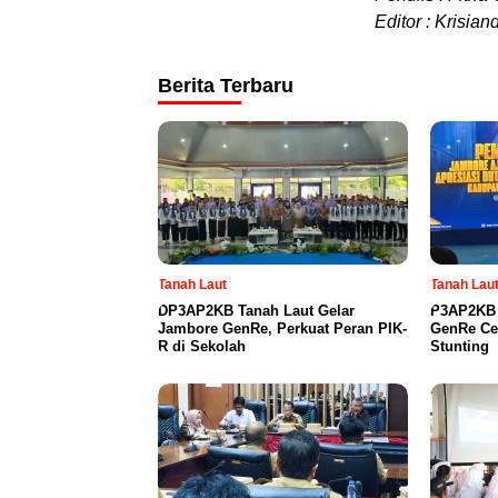
Editor : Krisiand
Berita Terbaru
Tanah Laut
Tanah Lau
DP3AP2KB Tanah Laut Gelar
P3AP2KB 
Jambore GenRe, Perkuat Peran PIK-
GenRe Ce
R di Sekolah
Stunting