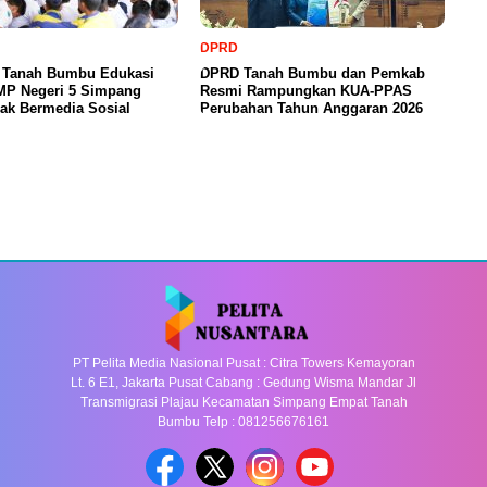
DPRD
a Tanah Bumbu Edukasi
DPRD Tanah Bumbu dan Pemkab
SMP Negeri 5 Simpang
Resmi Rampungkan KUA-PPAS
ak Bermedia Sosial
Perubahan Tahun Anggaran 2026
PT Pelita Media Nasional Pusat : Citra Towers Kemayoran
Lt. 6 E1, Jakarta Pusat Cabang : Gedung Wisma Mandar Jl
Transmigrasi Plajau Kecamatan Simpang Empat Tanah
Bumbu Telp : 081256676161