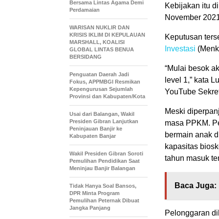
Bersama Lintas Agama Demi
Kebijakan itu d
Perdamaian
November 2021
WARISAN NUKLIR DAN
KRISIS IKLIM DI KEPULAUAN
Keputusan ters
MARSHALL, KOALISI
Investasi
(Menko
GLOBAL LINTAS BENUA
BERSIDANG
“Mulai besok ak
Penguatan Daerah Jadi
level 1,” kata 
Fokus, APPMBGI Resmikan
Kepengurusan Sejumlah
YouTube Sekret
Provinsi dan Kabupaten/Kota
Meski diperpan
Usai dari Balangan, Wakil
Presiden Gibran Lanjutkan
masa PPKM. Pe
Peninjauan Banjir ke
bermain anak d
Kabupaten Banjar
kapasitas bios
Wakil Presiden Gibran Soroti
tahun masuk te
Pemulihan Pendidikan Saat
Meninjau Banjir Balangan
Baca Juga:
Tidak Hanya Soal Bansos,
DPR Minta Program
Pemulihan Peternak Dibuat
Jangka Panjang
Pelonggaran di