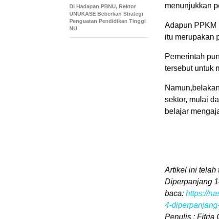
menunjukkan p
Di Hadapan PBNU, Rektor
UNUKASE Beberkan Strategi
Penguatan Pendidikan Tinggi
Adapun PPKM Le
NU
itu merupakan 
Pemerintah pun
tersebut untuk 
Namun,belakan
sektor, mulai da
belajar mengaja
Artikel ini tela
Diperpanjang 14
baca:
https://n
4-diperpanjang
Penulis : Fitri