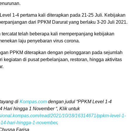
enurunan.
vel 1-4 pertama kali diterapkan pada 21-25 Juli. Kebijakan
perpanjangan dari PPKM Darurat yang berlaku 3-20 Juli 2021.
 tercatat telah beberapa kali memperpanjang kebijakan
menekan laju penyebaran virus corona.
gan PPKM diterapkan dengan pelonggaran pada sejumlah
ri kegiatan di pusat perbelanjaan, restoran, hingga aktivitas
r.
h tayang di
Kompas.com
dengan judul “PPKM Level 1-4
 Hari hingga 1 November “, Klik untuk
asional.kompas.com/read/2021/10/18/16314671/ppkm-level-1-
-14-hari-hingga-1-november
.
a Chusna Farisa