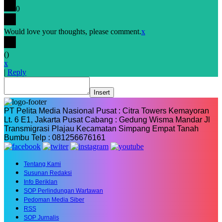
0
Would love your thoughts, please comment.
x
(
)
x
|
Reply
Insert
PT Pelita Media Nasional Pusat : Citra Towers Kemayoran
Lt. 6 E1, Jakarta Pusat Cabang : Gedung Wisma Mandar Jl
Transmigrasi Plajau Kecamatan Simpang Empat Tanah
Bumbu Telp : 081256676161
Tentang Kami
Susunan Redaksi
Info Beriklan
SOP Perlindungan Wartawan
Pedoman Media Siber
RSS
SOP Jurnalis