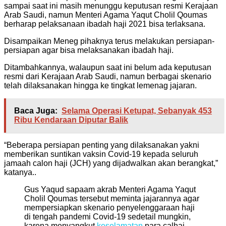
sampai saat ini masih menunggu keputusan resmi Kerajaan
Arab Saudi, namun Menteri Agama Yaqut Cholil Qoumas
berharap pelaksanaan ibadah haji 2021 bisa terlaksana.
Disampaikan Meneg pihaknya terus melakukan persiapan-
persiapan agar bisa melaksanakan ibadah haji.
Ditambahkannya, walaupun saat ini belum ada keputusan
resmi dari Kerajaan Arab Saudi, namun berbagai skenario
telah dilaksanakan hingga ke tingkat lemenag jajaran.
Baca Juga:
Selama Operasi Ketupat, Sebanyak 453
Ribu Kendaraan Diputar Balik
“Beberapa persiapan penting yang dilaksanakan yakni
memberikan suntikan vaksin Covid-19 kepada seluruh
jamaah calon haji (JCH) yang dijadwalkan akan berangkat,”
katanya..
Gus Yaqud sapaam akrab Menteri Agama Yaqut
Cholil Qoumas tersebut meminta jajarannya agar
mempersiapkan skenario penyelenggaraan haji
di tengah pandemi Covid-19 sedetail mungkin,
karena menyangkut
keselamatan
para calhaj.