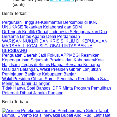
(odah)
Berita Terkait
Perguruan Tinggi se-Kalimantan Berkumpul di IKN,
UNUKASE Tekankan Kolaborasi dan SDM
Di Tengah Konflik Global, Indonesia Selenggarakan Doa
Bersama Lintas Agama Demi Perdamaian
WARISAN NUKLIR DAN KRISIS IKLIM DI KEPULAUAN
MARSHALL, KOALISI GLOBAL LINTAS BENUA
BERSIDANG
Penguatan Daerah Jadi Fokus, APPMBGI Resmikan
Kepengurusan Sejumlah Provinsi dan Kabupaten/Kota
Haji Isam, Tegas di Bisnis Hangat Bersama Keluarga
Usai dari Balangan, Wakil Presiden Gibran Lanjutkan
Peninjauan Banjir ke Kabupaten Banjar
Wakil Presiden Gibran Soroti Pemulihan Pendidikan Saat
Meninjau Banjir Balangan
Tidak Hanya Soal Bansos, DPR Minta Program Pemulihan
Peternak Dibuat Jangka Panjang
Berita Terbaru