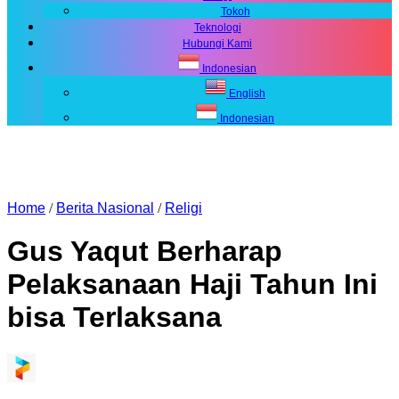
Tokoh
Teknologi
Hubungi Kami
Indonesian
English
Indonesian
Home
/
Berita Nasional
/
Religi
Gus Yaqut Berharap
Pelaksanaan Haji Tahun Ini
bisa Terlaksana