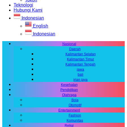
Teknologi
Hubungi Kami
Indonesian
English
Indonesian
Nasional
Daerah
Kalimantan Selatan
Kalimantan Timur
Kalimantan Tengah
jawa
bali
irian jaya
Kesehatan
Pendidikan
Olahraga
Bola
Otomotif
Entertainment
Fashion
Komunitas
Religi