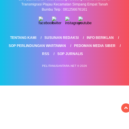
Transmigrasi Plajau Kecamatan Simpang Empat Tanah
Bumbu Telp : 081256676161
TENTANG KAMI
SUSUNAN REDAKSI
INFO BERIKLAN
SOP PERLINDUNGAN WARTAWAN
PEDOMAN MEDIA SIBER
RSS
SOP JURNALIS
PELITANUSANTARA.NET © 2026