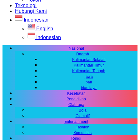
Teknologi
Hubungi Kami
Indonesian
English
Indonesian
Nasional
Daerah
Kalimantan Selatan
Kalimantan Timur
Kalimantan Tengah
jawa
bali
irian jaya
Kesehatan
Pendidikan
Olahraga
Bola
Otomotif
Entertainment
Fashion
Komunitas
Religi