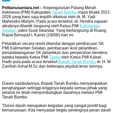
Telegram
Pelitanusantara.net –
Kepengurusan Palang Merah
Indonesia (PMI) Kabupaten
Tanah Bumbu
masa bhakti 2021-
2026 yang baru saja terpilih diketuai oleh dr. M. Yadi
Mahendra Muhyin. Pada acara tersebut, dr. Hendra sapaan
akrabnya dilantik langsung oleh Ketua PMI
Kalimantan
Selatan
, yakni Gusti Iskandar. Yang berlangsung di Ruang
Rapat Bersujud I, Kamis (19/08/) hari ini.
Pelantikan secara resmi ditandai dengan pembacaan SK
PMI Kalimantan Selatan, pembacaan ikrar pelantikan,
penandatanganan SK pelantikan dan penyerahan bendera
pataka kepada Ketua PMI
Tanbu
oleh Ketua PMI Kalsel.
Hadir pula pada acara tersebut
Bupati Tanah Bumbu
dr. H. M
Zairillah Azhar,M.Sc dan beberapa pejabat teras lainnya.
Dalam sambutannya, Bupati Tanah Bumbu menyampaikan
penghargaan setinggi-tingginya kepada semua pihak yang
selama ini telah menyumbangkan darahnya melalui PMI
Tanah Bumbu.
“Donor darah merupakan kegiatan yang sangat positif bagi
kemanusiaan. Kita menyadari begitu pentingnya peran darah