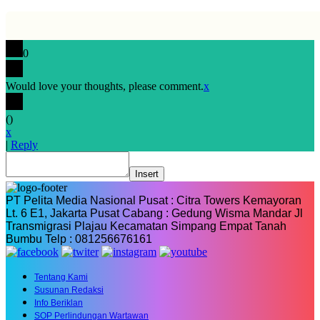
0
Would love your thoughts, please comment.
x
(
)
x
|
Reply
Insert
PT Pelita Media Nasional Pusat : Citra Towers Kemayoran
Lt. 6 E1, Jakarta Pusat Cabang : Gedung Wisma Mandar Jl
Transmigrasi Plajau Kecamatan Simpang Empat Tanah
Bumbu Telp : 081256676161
Tentang Kami
Susunan Redaksi
Info Beriklan
SOP Perlindungan Wartawan