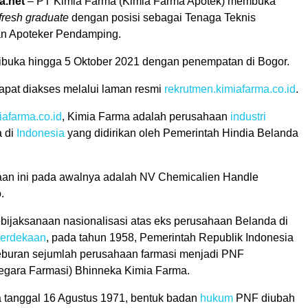
a.net
– PT Kimia Farma (Kimia Farma Apotek) membuka
fresh graduate
dengan posisi sebagai Tenaga Teknis
an Apoteker Pendamping.
ibuka hingga 5 Oktober 2021 dengan penempatan di Bogor.
apat diakses melalui laman resmi
rekrutmen.kimiafarma.co.id
.
iafarma.co.id
, Kimia Farma adalah perusahaan
industri
a di
Indonesia
yang didirikan oleh Pemerintah Hindia Belanda
an ini pada awalnya adalah NV Chemicalien Handle
.
bijaksanaan nasionalisasi atas eks perusahaan Belanda di
erdekaan
, pada tahun 1958, Pemerintah Republik Indonesia
buran sejumlah perusahaan farmasi menjadi PNF
gara Farmasi) Bhinneka Kimia Farma.
tanggal 16 Agustus 1971, bentuk badan
hukum
PNF diubah