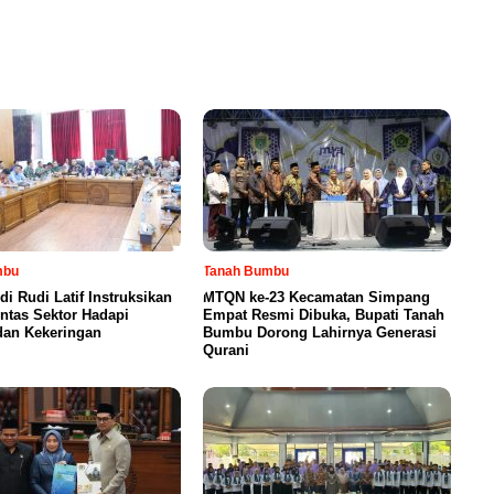
mbu
Tanah Bumbu
di Rudi Latif Instruksikan
MTQN ke-23 Kecamatan Simpang
intas Sektor Hadapi
Empat Resmi Dibuka, Bupati Tanah
dan Kekeringan
Bumbu Dorong Lahirnya Generasi
Qurani