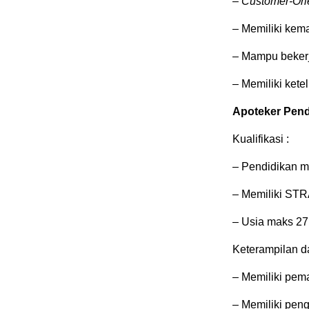
–
Customer-Ori
– Memiliki kem
– Mampu bekerj
– Memiliki kete
Apoteker Pen
Kualifikasi :
– Pendidikan m
– Memiliki STR
– Usia maks 27
Keterampilan d
– Memiliki pem
– Memiliki pen