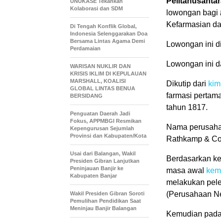
Pelitanusantar
UNUKASE Tekankan
Kolaborasi dan SDM
lowongan bagi
Kefarmasian d
Di Tengah Konflik Global,
Indonesia Selenggarakan Doa
Bersama Lintas Agama Demi
Lowongan ini d
Perdamaian
Lowongan ini d
WARISAN NUKLIR DAN
KRISIS IKLIM DI KEPULAUAN
MARSHALL, KOALISI
Dikutip dari
kim
GLOBAL LINTAS BENUA
farmasi pertam
BERSIDANG
tahun 1817.
Penguatan Daerah Jadi
Fokus, APPMBGI Resmikan
Nama perusaha
Kepengurusan Sejumlah
Provinsi dan Kabupaten/Kota
Rathkamp & Co
Usai dari Balangan, Wakil
Berdasarkan ke
Presiden Gibran Lanjutkan
Peninjauan Banjir ke
masa awal
kem
Kabupaten Banjar
melakukan pele
(Perusahaan Ne
Wakil Presiden Gibran Soroti
Pemulihan Pendidikan Saat
Meninjau Banjir Balangan
Kemudian pada 