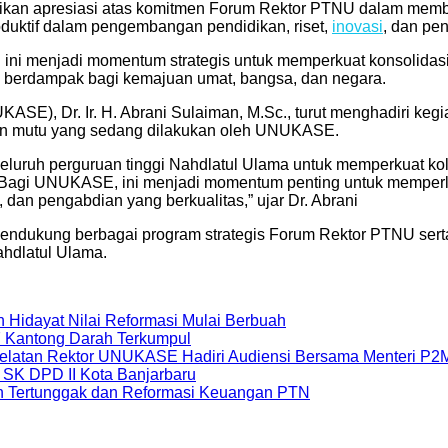
mpaikan apresiasi atas komitmen Forum Rektor PTNU dalam memb
duktif dalam pengembangan pendidikan, riset,
inovasi
, dan pe
 ini menjadi momentum strategis untuk memperkuat konsolidasi
n berdampak bagi kemajuan umat, bangsa, dan negara.
ASE), Dr. Ir. H. Abrani Sulaiman, M.Sc., turut menghadiri keg
an mutu yang sedang dilakukan oleh UNUKASE.
uruh perguruan tinggi Nahdlatul Ulama untuk memperkuat kol
. Bagi UNUKASE, ini menjadi momentum penting untuk memperlu
 dan pengabdian yang berkualitas,” ujar Dr. Abrani
kung berbagai program strategis Forum Rektor PTNU serta b
ahdlatul Ulama.
n Hidayat Nilai Reformasi Mulai Berbuah
7 Kantong Darah Terkumpul
 Selatan Rektor UNUKASE Hadiri Audiensi Bersama Menteri P2
SK DPD II Kota Banjarbaru
n Tertunggak dan Reformasi Keuangan PTN