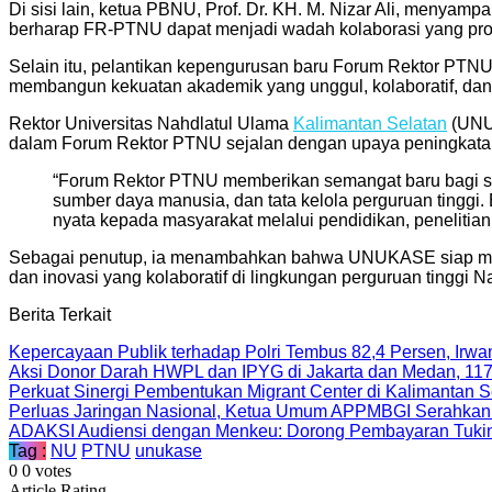
Di sisi lain, ketua PBNU, Prof. Dr. KH. M. Nizar Ali, menya
berharap FR-PTNU dapat menjadi wadah kolaborasi yang pro
Selain itu, pelantikan kepengurusan baru Forum Rektor PTNU
membangun kekuatan akademik yang unggul, kolaboratif, da
Rektor Universitas Nahdlatul Ulama
Kalimantan Selatan
(UNUK
dalam Forum Rektor PTNU sejalan dengan upaya peningkat
“Forum Rektor PTNU memberikan semangat baru bagi sel
sumber daya manusia, dan tata kelola perguruan tinggi
nyata kepada masyarakat melalui pendidikan, penelitian,
Sebagai penutup, ia menambahkan bahwa UNUKASE siap mendu
dan inovasi yang kolaboratif di lingkungan perguruan tinggi N
Berita Terkait
Kepercayaan Publik terhadap Polri Tembus 82,4 Persen, Irwa
Aksi Donor Darah HWPL dan IPYG di Jakarta dan Medan, 11
Perkuat Sinergi Pembentukan Migrant Center di Kalimantan
Perluas Jaringan Nasional, Ketua Umum APPMBGI Serahkan 
ADAKSI Audiensi dengan Menkeu: Dorong Pembayaran Tuki
Tag :
NU
PTNU
unukase
0
0
votes
Article Rating