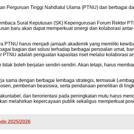
inan Perguruan Tinggi Nahdlatul Ulama (PTNU) dari berbagai dae
n membaca Surat Keputusan (SK) Kepengurusan Forum Rektor 
an baru akan dapat memperkuat sinergi dan kolaborasi antar
wa PTNU harus menjadi jamaah akademik yang memiliki kewib
bagai bagian dari solusi terhadap berbagai persoalan umat, b
TNU adalah penguatan kapasitas riset melalui kolaborasi ant
 tidak boleh berjalan sendiri-sendiri. Akan tetapi, harus me
erja sama dengan berbagai lembaga strategis, termasuk Lemb
sen, pemberian beasiswa, serta pendanaan penelitian di lin
l, akuntabel, dan berorientasi pada peningkatan mutu harus mend
ni akan melahirkan kepercayaan publik sekaligus memperkuat 
de 2025/2026