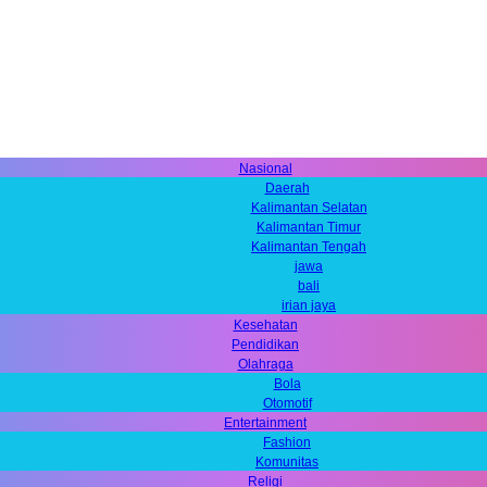
Nasional
Daerah
Kalimantan Selatan
Kalimantan Timur
Kalimantan Tengah
jawa
bali
irian jaya
Kesehatan
Pendidikan
Olahraga
Bola
Otomotif
Entertainment
Fashion
Komunitas
Religi