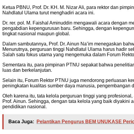
Ketua PBNU, Prof. Dr. KH. M. Nizar Ali, para rektor dan pimp
Nahdlatul Ulama turut menghadiri acara ini.
Dr. rer. pol. M. Faishal Aminuddin mengawali acara denga
pengabdian kepengurusan baru. Sehingga, dengan kepengurus
tingkat nasional maupun global.
Dalam sambutannya, Prof. Dr. Ainun Na’im menegaskan bah
Menurutnya, perguruan tinggi Nahdlatul Ulama harus hadir se
Salah satu fokus utama yang mengemuka dalam Forum Rektor P
Sementara itu, para pimpinan PTNU sepakat bahwa penelitian
luas dan berkelanjutan.
Selain itu, Forum Rektor PTNU juga mendorong perluasan k
peningkatan kualitas sumber daya manusia, pengembangan do
Oleh karena itu, tata kelola perguruan tinggi yang profesiona
Prof. Ainun. Sehingga, dengan tata kelola yang baik diyaki
pendidikan nasional.
Baca Juga:
Pelantikan Pengurus BEM UNUKASE Perio