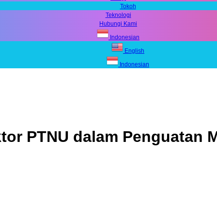
Tokoh
Teknologi
Hubungi Kami
Indonesian
English
Indonesian
ktor PTNU dalam Penguatan 