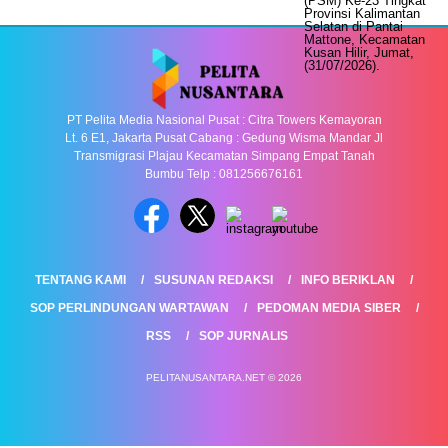
PT Pelita Media Nasional Pusat : Citra Towers Kemayoran
Lt. 6 E1, Jakarta Pusat Cabang : Gedung Wisma Mandar Jl
Transmigrasi Plajau Kecamatan Simpang Empat Tanah
Bumbu Telp : 081256676161
TENTANG KAMI
SUSUNAN REDAKSI
INFO BERIKLAN
SOP PERLINDUNGAN WARTAWAN
PEDOMAN MEDIA SIBER
RSS
SOP JURNALIS
PELITANUSANTARA.NET © 2026