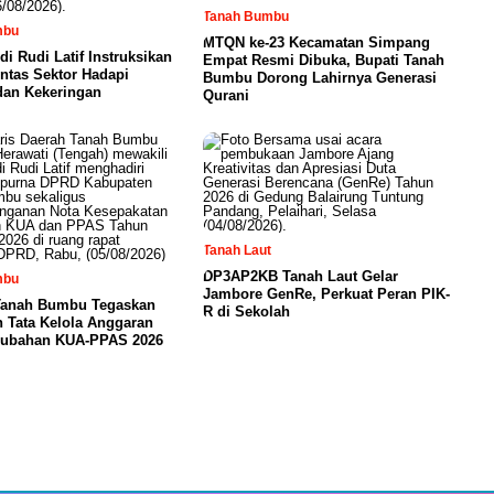
Tanah Bumbu
mbu
MTQN ke-23 Kecamatan Simpang
di Rudi Latif Instruksikan
Empat Resmi Dibuka, Bupati Tanah
intas Sektor Hadapi
Bumbu Dorong Lahirnya Generasi
dan Kekeringan
Qurani
Tanah Laut
DP3AP2KB Tanah Laut Gelar
mbu
Jambore GenRe, Perkuat Peran PIK-
anah Bumbu Tegaskan
R di Sekolah
 Tata Kelola Anggaran
rubahan KUA-PPAS 2026