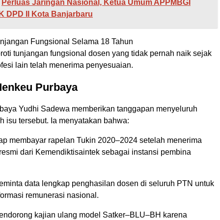
Perluas Jaringan Nasional, Ketua Umum APPMBGI
 DPD II Kota Banjarbaru
unjangan Fungsional Selama 18 Tahun
ti tunjangan fungsional dosen yang tidak pernah naik sejak
fesi lain telah menerima penyesuaian.
enkeu Purbaya
rbaya Yudhi Sadewa memberikan tanggapan menyeluruh
h isu tersebut. Ia menyatakan bahwa:
ap membayar rapelan Tukin 2020–2024 setelah menerima
esmi dari Kemendiktisaintek sebagai instansi pembina
inta data lengkap penghasilan dosen di seluruh PTN untuk
ormasi remunerasi nasional.
ndorong kajian ulang model Satker–BLU–BH karena