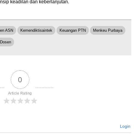
nsip keadilan dan keberlanjutan.
en ASN
Kemendiktisaintek
Keuangan PTN
Menkeu Purbaya
 Dosen
0
Article Rating
Login