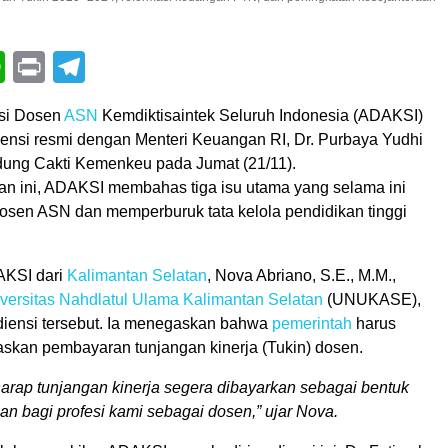
book
itter
WhatsApp
Print
Telegram
nsi Dosen
ASN
Kemdiktisaintek Seluruh Indonesia (ADAKSI)
ensi resmi dengan Menteri Keuangan RI, Dr. Purbaya Yudhi
ung Cakti Kemenkeu pada Jumat (21/11).
n ini, ADAKSI membahas tiga isu utama yang selama ini
sen ASN dan memperburuk tata kelola pendidikan tinggi
AKSI dari
Kalimantan Selatan
, Nova Abriano, S.E., M.M.,
versitas Nahdlatul Ulama Kalimantan Selatan
(UNUKASE),
diensi tersebut. Ia menegaskan bahwa
pemerintah
harus
skan pembayaran tunjangan kinerja (Tukin) dosen.
arap tunjangan kinerja segera dibayarkan sebagai bentuk
n bagi profesi kami sebagai dosen,” ujar Nova.