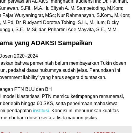
uh perwakilan ADAKSI menghadiri audiensi ini: Dr. Fatimah,
unawan, S.Fil., M.A.; Ir. Eliyah A. M. Sampetoding, M.Kom;
las Fajar Wuryaningrat, MSc; Nur Rahmansyah, S.Kom., M.Kom;
, M.Pd; Dr. Rudyanti Dorotea Tobing, S.H., M.Hum; Dicky
ggu, S.E., M.Si; dan Prihartini Ade Mayvita, S.E., M.M.
Utama yang ADAKSI Sampaikan
n Dosen 2020–2024
skan bahwa pemerintah belum membayarkan Tukin dosen
hun, padahal dasar hukumnya sudah jelas. Penundaan ini
vernment liability” yang harus segera dituntaskan.
uangan PTN BLU dan BH
 model klasterisasi PTN memicu ketimpangan remunerasi,
 berlebih hingga 60 SKS, serta penerimaan mahasiswa
emi pendapatan
institusi
. Kondisi ini menurunkan kualitas
 membebani dosen secara fisik maupun psikis.