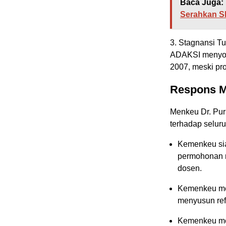
Baca Juga:
Serahkan SK
3. Stagnansi T
ADAKSI menyoro
2007, meski pro
Respons M
Menkeu Dr. Pu
terhadap seluru
Kemenkeu si
permohonan r
dosen.
Kemenkeu mem
menyusun ref
Kemenkeu me