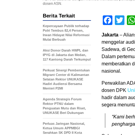
dosen ASN.
Berita Terkait
Face
Tw
Kepercayaan Publik terhadap
Polri Tembus 82,4 Persen,
Jakarta
– Alia
Irwan Hidayat Nilai Reformasi
Mulai Berbuah
menggelar audi
Sadewa, di Ged
Aksi Donor Darah HWPL dan
IPYG di Jakarta dan Medan,
Dalam pertemua
117 Kantong Darah Terkumpul
memberatkan do
Perkuat Sinergi Pembentukan
nasional.
Migrant Center di Kalimantan
Selatan Rektor UNUKASE
Perwakilan AD
Hadiri Audiensi Bersama
Menteri P2MI
dosen DPK
Uni
hadir dalam au
Agenda Strategis Forum
Rektor PTNU dalam
segera menunta
Penguatan Mutu dan Riset,
UNUKASE Beri Dukungan
“Kami berh
penghargaa
Perluas Jaringan Nasional,
Ketua Umum APPMBGI
Serahkan SK DPD II Kota