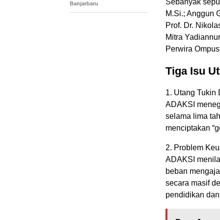
Sebanyak sepul
Banjarbaru
M.Si.; Anggun G
Prof. Dr. Niko
Mitra Yadiannur
Perwira Ompusun
Tiga Isu 
1. Utang Tuki
ADAKSI menega
selama lima ta
menciptakan “go
2. Problem Ke
ADAKSI menilai
beban mengajar
secara masif d
pendidikan dan