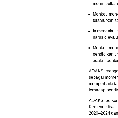
menimbulkan 
Menkeu meny
tersalurkan s
Ia mengakui 
harus dieval
Menkeu mene
pendidikan ti
adalah bente
ADAKSI mengapr
sebagai momen
memperbaiki ta
terhadap pendid
ADAKSI berkomi
Kemendiktisai
2020–2024 dan