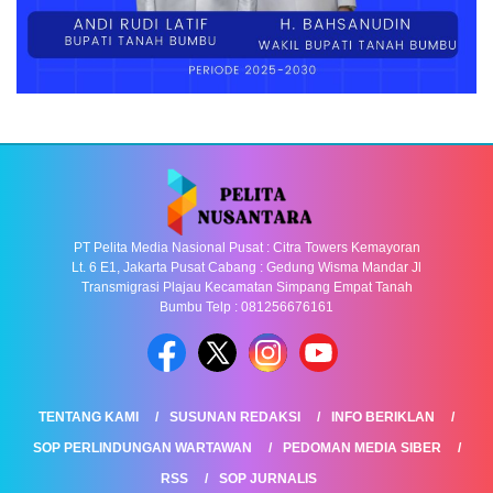
PT Pelita Media Nasional Pusat : Citra Towers Kemayoran
Lt. 6 E1, Jakarta Pusat Cabang : Gedung Wisma Mandar Jl
Transmigrasi Plajau Kecamatan Simpang Empat Tanah
Bumbu Telp : 081256676161
TENTANG KAMI
SUSUNAN REDAKSI
INFO BERIKLAN
SOP PERLINDUNGAN WARTAWAN
PEDOMAN MEDIA SIBER
RSS
SOP JURNALIS