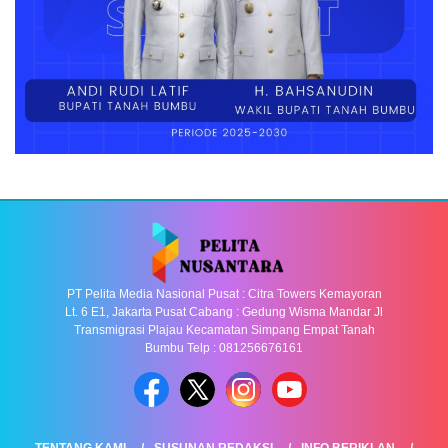
PT Pelita Media Nasional Pusat : Citra Towers Kemayoran
Lt. 6 E1, Jakarta Pusat Cabang : Gedung Wisma Mandar Jl
Transmigrasi Plajau Kecamatan Simpang Empat Tanah
Bumbu Telp : 081256676161
TENTANG KAMI
SUSUNAN REDAKSI
INFO BERIKLAN