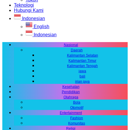
Teknologi
Hubungi Kami
Indonesian
English
Indonesian
Nasional
Daerah
Kalimantan Selatan
Kalimantan Timur
Kalimantan Tengah
jawa
bali
irian jaya
Kesehatan
Pendidikan
Olahraga
Bola
Otomotif
Entertainment
Fashion
Komunitas
Religi