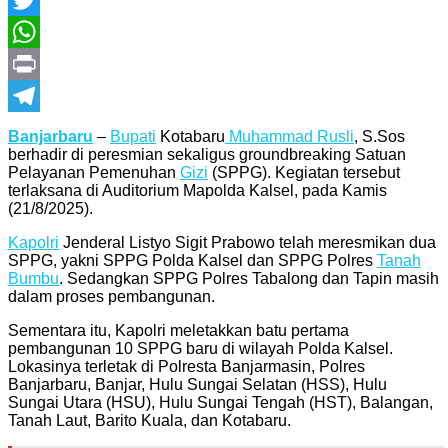
Twitter
WhatsApp
Print
Telegram
Banjarbaru
–
Bupati
Kotabaru
Muhammad Rusli
, S.Sos
berhadir di peresmian sekaligus groundbreaking Satuan
Pelayanan Pemenuhan
Gizi
(SPPG). Kegiatan tersebut
terlaksana di Auditorium Mapolda Kalsel, pada Kamis
(21/8/2025).
Kapolri
Jenderal Listyo Sigit Prabowo telah meresmikan dua
SPPG, yakni SPPG Polda Kalsel dan SPPG Polres
Tanah
Bumbu
. Sedangkan SPPG Polres Tabalong dan Tapin masih
dalam proses pembangunan.
Sementara itu, Kapolri meletakkan batu pertama
pembangunan 10 SPPG baru di wilayah Polda Kalsel.
Lokasinya terletak di Polresta Banjarmasin, Polres
Banjarbaru, Banjar, Hulu Sungai Selatan (HSS), Hulu
Sungai Utara (HSU), Hulu Sungai Tengah (HST), Balangan,
Tanah Laut, Barito Kuala, dan Kotabaru.