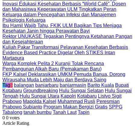
Inovasi Edukasi Kesehatan Berbasis “World Café”, Dosen
dan Mahasiswa Keperawatan ULM Tingkatkan Peran
Keluarga dalam Pencegahan Infeksi dan Manajemen
Psikologis Keluarga
Ibu Hamil Wajib Tahu, FKIK ULM Bagikan Tips Menjaga
Kesehatan Janin hingga Perawatan Bayi
Rektor UNUKASE Tegaskan Pentingnya Ketahanan Pangan
dan Kesejahteraan
Kuliah Pakar Transformasi Pelayanan Kesehatan Berbasis
Evidence Based Practice Digelar Oleh STIKES Intan
Martapura
Warga Komplek Pelita 2 Kuranji Tolak Rencana
Pembangunan Alkah Baru (Pemakaman Baru)
FKP Kalsel Deklarasikan UMKM Pemuda Banua, Dorong
Wirausaha Muda Lebih Maju dan Berdaya Saing
Tag :
balangan
banjarbaru
banjarmasin
Barito Kuala
Bupati
Kotabaru
Groundbreaking
Hulu Sungai Selatan
Hulu Sungai
Tengah
Hulu Sungai Utara
Kapolri
Kotabaru
Listyo Sigit
Prabowo
Mapolda Kalsel
Muhammad Rusli
Peresmian
Prabowo Subianto
Program Makan Bergizi Gratis
SPPG
Tabalong
tanah bumbu
Tanah Laut
Tapin
0
0
votes
Article Rating