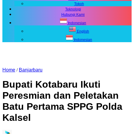
Tokoh
Teknologi
Hubungi Kami
Indonesian
English
Indonesian
Home
/
Banjarbaru
Bupati Kotabaru Ikuti
Peresmian dan Peletakan
Batu Pertama SPPG Polda
Kalsel