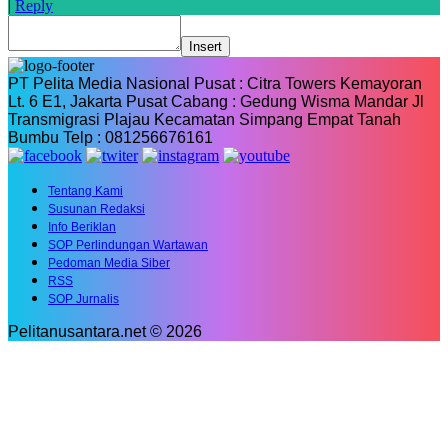
|
Reply
Insert
PT Pelita Media Nasional Pusat : Citra Towers Kemayoran
Lt. 6 E1, Jakarta Pusat Cabang : Gedung Wisma Mandar Jl
Transmigrasi Plajau Kecamatan Simpang Empat Tanah
Bumbu Telp : 081256676161
Tentang Kami
Susunan Redaksi
Info Beriklan
SOP Perlindungan Wartawan
Pedoman Media Siber
RSS
SOP Jurnalis
Pelitanusantara.net © 2026