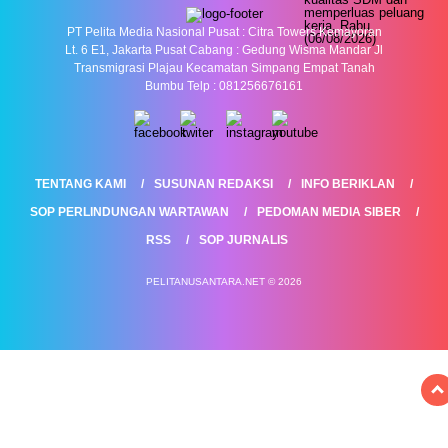
PT Pelita Media Nasional Pusat : Citra Towers Kemayoran
Lt. 6 E1, Jakarta Pusat Cabang : Gedung Wisma Mandar Jl
Transmigrasi Plajau Kecamatan Simpang Empat Tanah
Bumbu Telp : 081256676161
TENTANG KAMI
SUSUNAN REDAKSI
INFO BERIKLAN
SOP PERLINDUNGAN WARTAWAN
PEDOMAN MEDIA SIBER
RSS
SOP JURNALIS
PELITANUSANTARA.NET © 2026