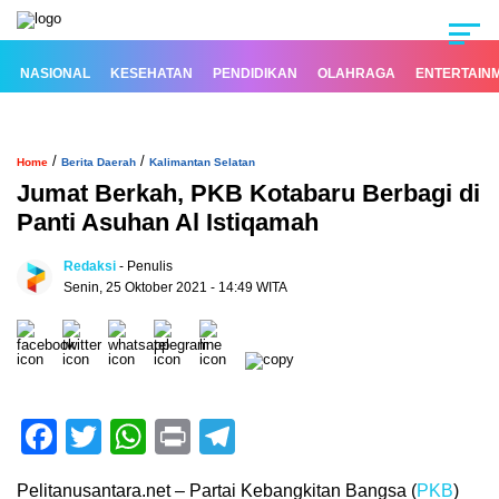
NASIONAL
KESEHATAN
PENDIDIKAN
OLAHRAGA
ENTERTAIN
/
/
Home
Berita Daerah
Kalimantan Selatan
Jumat Berkah, PKB Kotabaru Berbagi di
Panti Asuhan Al Istiqamah
Redaksi
- Penulis
Senin, 25 Oktober 2021 - 14:49 WITA
Facebook
Twitter
WhatsApp
Print
Telegram
Pelitanusantara.net – Partai Kebangkitan Bangsa (
PKB
)