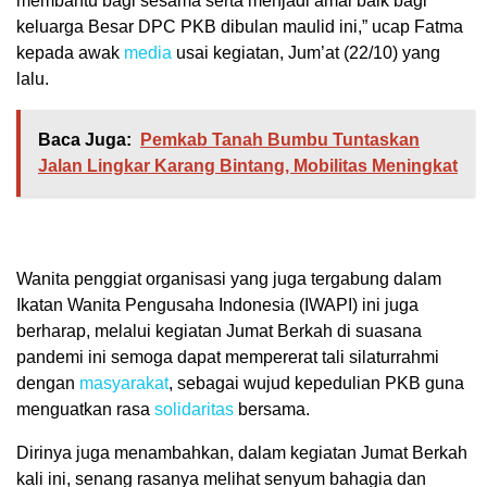
membantu bagi sesama serta menjadi amal baik bagi
keluarga Besar DPC PKB dibulan maulid ini,” ucap Fatma
kepada awak
media
usai kegiatan, Jum’at (22/10) yang
lalu.
Baca Juga:
Pemkab Tanah Bumbu Tuntaskan
Jalan Lingkar Karang Bintang, Mobilitas Meningkat
Wanita penggiat organisasi yang juga tergabung dalam
Ikatan Wanita Pengusaha Indonesia (IWAPI) ini juga
berharap, melalui kegiatan Jumat Berkah di suasana
pandemi ini semoga dapat mempererat tali silaturrahmi
dengan
masyarakat
, sebagai wujud kepedulian PKB guna
menguatkan rasa
solidaritas
bersama.
Dirinya juga menambahkan, dalam kegiatan Jumat Berkah
kali ini, senang rasanya melihat senyum bahagia dan