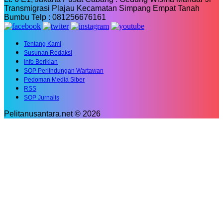
Transmigrasi Plajau Kecamatan Simpang Empat Tanah
Bumbu Telp : 081256676161
Tentang Kami
Susunan Redaksi
Info Beriklan
SOP Perlindungan Wartawan
Pedoman Media Siber
RSS
SOP Jurnalis
Pelitanusantara.net © 2026