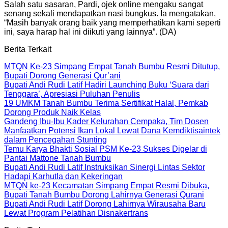
Salah satu sasaran, Pardi, ojek online mengaku sangat
senang sekali mendapatkan nasi bungkus. Ia mengatakan,
“Masih banyak orang baik yang memperhatikan kami seperti
ini, saya harap hal ini diikuti yang lainnya”. (DA)
Berita Terkait
MTQN Ke-23 Simpang Empat Tanah Bumbu Resmi Ditutup,
Bupati Dorong Generasi Qur’ani
Bupati Andi Rudi Latif Hadiri Launching Buku ‘Suara dari
Tenggara’, Apresiasi Puluhan Penulis
19 UMKM Tanah Bumbu Terima Sertifikat Halal, Pemkab
Dorong Produk Naik Kelas
Gandeng Ibu-Ibu Kader Kelurahan Cempaka, Tim Dosen
Manfaatkan Potensi Ikan Lokal Lewat Dana Kemdiktisaintek
dalam Pencegahan Stunting
Temu Karya Bhakti Sosial PSM Ke-23 Sukses Digelar di
Pantai Mattone Tanah Bumbu
Bupati Andi Rudi Latif Instruksikan Sinergi Lintas Sektor
Hadapi Karhutla dan Kekeringan
MTQN ke-23 Kecamatan Simpang Empat Resmi Dibuka,
Bupati Tanah Bumbu Dorong Lahirnya Generasi Qurani
Bupati Andi Rudi Latif Dorong Lahirnya Wirausaha Baru
Lewat Program Pelatihan Disnakertrans