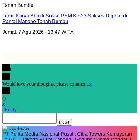
Tanah Bumbu
Temu Karya Bhakti Sosial PSM Ke-23 Sukses Digelar di
Pantai Mattone Tanah Bumbu
Jumat, 7 Agu 2026 - 13:47 WITA
0
Would love your thoughts, please comment.
x
(
)
x
|
Reply
Insert
PT Pelita Media Nasional Pusat : Citra Towers Kemayoran
Lt. 6 E1, Jakarta Pusat Cabang : Gedung Wisma Mandar Jl