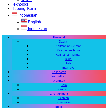
Teknologi
Hubungi Kami
Indonesian
English
Indonesian
Nasional
Daerah
Kalimantan Selatan
Kalimantan Timur
Kalimantan Tengah
jawa
bali
irian jaya
Kesehatan
Pendidikan
Olahraga
Bola
Otomotif
Entertainment
Fashion
Komunitas
Religi