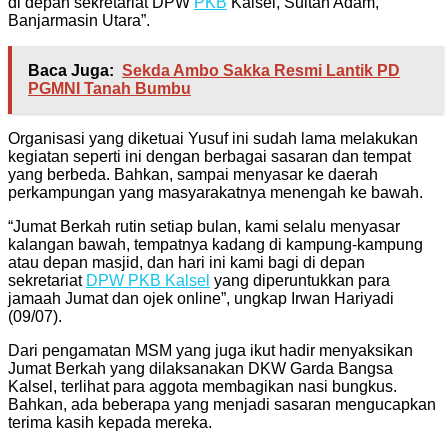
di depan sekretariat DPW
PKB
Kalsel, Sultan Adam,
Banjarmasin Utara”.
Baca Juga:
Sekda Ambo Sakka Resmi Lantik PD
PGMNI Tanah Bumbu
Organisasi yang diketuai Yusuf ini sudah lama melakukan
kegiatan seperti ini dengan berbagai sasaran dan tempat
yang berbeda. Bahkan, sampai menyasar ke daerah
perkampungan yang masyarakatnya menengah ke bawah.
“Jumat Berkah rutin setiap bulan, kami selalu menyasar
kalangan bawah, tempatnya kadang di kampung-kampung
atau depan masjid, dan hari ini kami bagi di depan
sekretariat
DPW PKB Kalsel
yang diperuntukkan para
jamaah Jumat dan ojek online”, ungkap Irwan Hariyadi
(09/07).
Dari pengamatan MSM yang juga ikut hadir menyaksikan
Jumat Berkah yang dilaksanakan DKW Garda Bangsa
Kalsel, terlihat para aggota membagikan nasi bungkus.
Bahkan, ada beberapa yang menjadi sasaran mengucapkan
terima kasih kepada mereka.