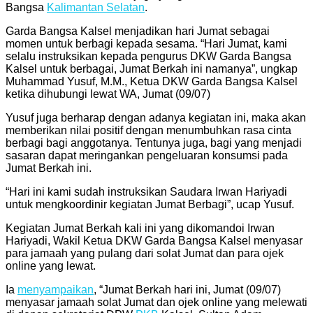
Bangsa
Kalimantan Selatan
.
Garda Bangsa Kalsel menjadikan hari Jumat sebagai
momen untuk berbagi kepada sesama. “Hari Jumat, kami
selalu instruksikan kepada pengurus DKW Garda Bangsa
Kalsel untuk berbagai, Jumat Berkah ini namanya”, ungkap
Muhammad Yusuf, M.M., Ketua DKW Garda Bangsa Kalsel
ketika dihubungi lewat WA, Jumat (09/07)
Yusuf juga berharap dengan adanya kegiatan ini, maka akan
memberikan nilai positif dengan menumbuhkan rasa cinta
berbagi bagi anggotanya. Tentunya juga, bagi yang menjadi
sasaran dapat meringankan pengeluaran konsumsi pada
Jumat Berkah ini.
“Hari ini kami sudah instruksikan Saudara Irwan Hariyadi
untuk mengkoordinir kegiatan Jumat Berbagi”, ucap Yusuf.
Kegiatan Jumat Berkah kali ini yang dikomandoi Irwan
Hariyadi, Wakil Ketua DKW Garda Bangsa Kalsel menyasar
para jamaah yang pulang dari solat Jumat dan para ojek
online yang lewat.
Ia
menyampaikan
, “Jumat Berkah hari ini, Jumat (09/07)
menyasar jamaah solat Jumat dan ojek online yang melewati