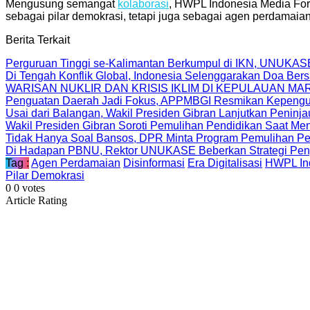
Mengusung semangat
kolaborasi
, HWPL Indonesia Media For
sebagai pilar demokrasi, tetapi juga sebagai agen perdamaian d
Berita Terkait
Perguruan Tinggi se-Kalimantan Berkumpul di IKN, UNUKAS
Di Tengah Konflik Global, Indonesia Selenggarakan Doa Be
WARISAN NUKLIR DAN KRISIS IKLIM DI KEPULAUAN MA
Penguatan Daerah Jadi Fokus, APPMBGI Resmikan Kepengur
Usai dari Balangan, Wakil Presiden Gibran Lanjutkan Peninj
Wakil Presiden Gibran Soroti Pemulihan Pendidikan Saat Men
Tidak Hanya Soal Bansos, DPR Minta Program Pemulihan Pe
Di Hadapan PBNU, Rektor UNUKASE Beberkan Strategi Peng
Tag :
Agen Perdamaian
Disinformasi
Era Digitalisasi
HWPL In
Pilar Demokrasi
0
0
votes
Article Rating