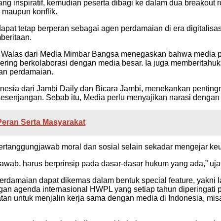
 yang inspiratif, kemudian peserta dibagi ke dalam dua break
 maupun konflik.
pat tetap berperan sebagai agen perdamaian di era digitalisas
beritaan.
 Walas dari Media Mimbar Bangsa menegaskan bahwa media per
sering berkolaborasi dengan media besar. Ia juga memberitahuk
kan perdamaian.
esia dari Jambi Daily dan Bicara Jambi, menekankan penting
esenjangan. Sebab itu, Media perlu menyajikan narasi dengan l
Peran Serta Masyarakat
tanggungjawab moral dan sosial selain sekadar mengejar ke
wab, harus berprinsip pada dasar-dasar hukum yang ada,” uja
erdamaian dapat dikemas dalam bentuk special feature, yakni l
ngan agenda internasional HWPL yang setiap tahun diperingati
 untuk menjalin kerja sama dengan media di Indonesia, misa