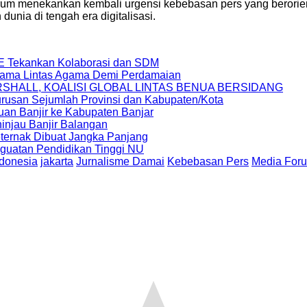
um menekankan kembali urgensi kebebasan pers yang berorien
unia di tengah era digitalisasi.
E Tekankan Kolaborasi dan SDM
rsama Lintas Agama Demi Perdamaian
RSHALL, KOALISI GLOBAL LINTAS BENUA BERSIDANG
usan Sejumlah Provinsi dan Kabupaten/Kota
auan Banjir ke Kabupaten Banjar
injau Banjir Balangan
ternak Dibuat Jangka Panjang
uatan Pendidikan Tinggi NU
donesia
jakarta
Jurnalisme Damai
Kebebasan Pers
Media For