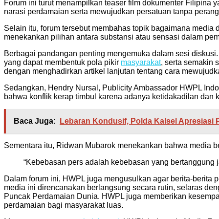
Forum ini turut menampilkan teaser film dokumenter Filipina
narasi perdamaian serta mewujudkan persatuan tanpa perang
Selain itu, forum tersebut membahas topik bagaimana media da
menekankan pilihan antara substansi atau sensasi dalam pem
Berbagai pandangan penting mengemuka dalam sesi diskusi.
yang dapat membentuk pola pikir
masyarakat
, serta semakin 
dengan menghadirkan artikel lanjutan tentang cara mewujud
Sedangkan, Hendry Nursal, Publicity Ambassador HWPL Indon
bahwa konflik kerap timbul karena adanya ketidakadilan dan k
Baca Juga:
Lebaran Kondusif, Polda Kalsel Apresiasi 
Sementara itu, Ridwan Mubarok menekankan bahwa media ber
“Kebebasan pers adalah kebebasan yang bertanggung ja
Dalam forum ini, HWPL juga mengusulkan agar berita-berita p
media ini direncanakan berlangsung secara rutin, selaras de
Puncak Perdamaian Dunia. HWPL juga memberikan kesempatan
perdamaian bagi masyarakat luas.