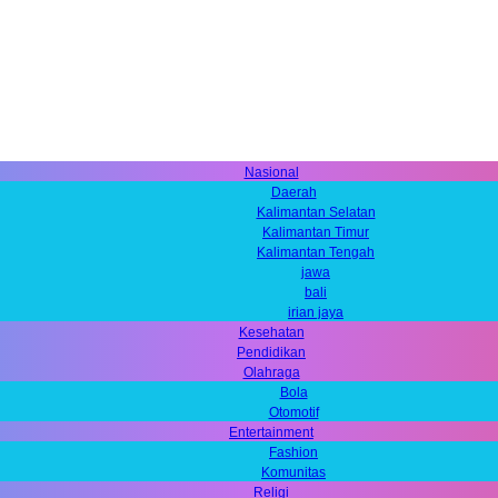
Nasional
Daerah
Kalimantan Selatan
Kalimantan Timur
Kalimantan Tengah
jawa
bali
irian jaya
Kesehatan
Pendidikan
Olahraga
Bola
Otomotif
Entertainment
Fashion
Komunitas
Religi