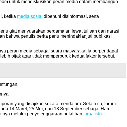
out room untuk mendiskusikan peran media dalam membangun
i, ketika
media sosial
dipenuhi disinformasi, serta
lu giat menyuarakan perdamaian lewat tulisan dan narasi
an bahwa penulis berita perlu menindaklanjuti publikasi
nya peran media sebagai suara masyarakat.Ia berpendapat
ebih bijak agar tidak memperburuk kedua faktor tersebut.
untungan.
rnya.
aporan yang disajikan secara mendalam. Selain itu, forum
 pada 14 Maret, 25 Mei, dan 18 September sebagai Hari
lnya melalui penyelenggaraan pelatihan
jurnalistik